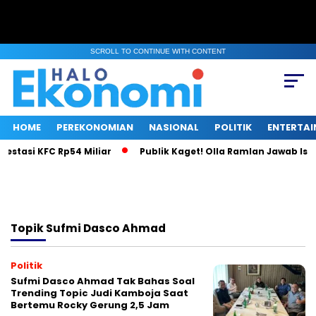
SCROLL TO CONTINUE WITH CONTENT
HOME
PEREKONOMIAN
NASIONAL
POLITIK
ENTERTA
estasi KFC Rp54 Miliar
Publik Kaget! Olla Ramlan Jawab Isu 
Topik
Sufmi Dasco Ahmad
Politik
Sufmi Dasco Ahmad Tak Bahas Soal
Trending Topic Judi Kamboja Saat
Bertemu Rocky Gerung 2,5 Jam