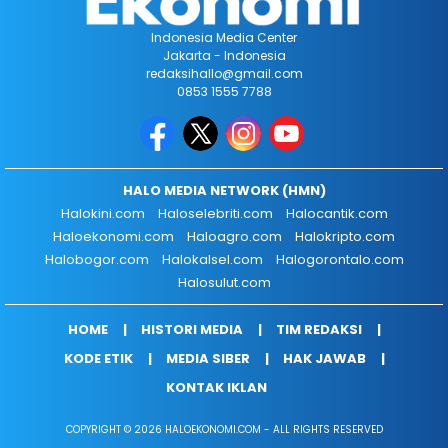
Indonesia Media Center
Jakarta - Indonesia
redaksihallo@gmail.com
0853 1555 7788
HALO MEDIA NETWORK (HMN)
Halokini.com
Haloselebriti.com
Halocantik.com
Haloekonomi.com
Haloagro.com
Halokripto.com
Halobogor.com
Halokalsel.com
Halogorontalo.com
Halosulut.com
HOME
HISTORI MEDIA
TIM REDAKSI
KODE ETIK
MEDIA SIBER
HAK JAWAB
KONTAK IKLAN
COPYRIGHT © 2026 HALOEKONOMI.COM - ALL RIGHTS RESERVED