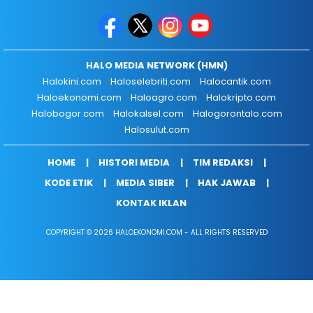
HALO MEDIA NETWORK (HMN)
Halokini.com
Haloselebriti.com
Halocantik.com
Haloekonomi.com
Haloagro.com
Halokripto.com
Halobogor.com
Halokalsel.com
Halogorontalo.com
Halosulut.com
HOME
HISTORI MEDIA
TIM REDAKSI
KODE ETIK
MEDIA SIBER
HAK JAWAB
KONTAK IKLAN
COPYRIGHT © 2026 HALOEKONOMI.COM - ALL RIGHTS RESERVED