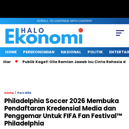
SCROLL TO CONTINUE WITH CONTENT
HOME
PEREKONOMIAN
NASIONAL
POLITIK
ENTERTA
Publik Kaget! Olla Ramlan Jawab Isu Cinta Rahasia dengan
/
Home
Pers Rilis
Philadelphia Soccer 2026 Membuka
Pendaftaran Kredensial Media dan
Penggemar Untuk FIFA Fan Festival™
Philadelphia