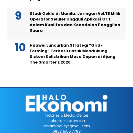
Studi Ookla di Manila: Jaringan VoLTE Milik
Operator Seluler Ungguli Aplikasi OTT
dalam Kualitas dan Keandalan Panggilan
Suara
Huawei Luncurkan Strategi “Grid-
Forming” Terbaru untuk Mendukung
Sistem Kelistrikan Masa Depan di Ajang
The Smarter E 2026
Indonesia Media Center
Jakarta - Indonesia
redaksihallo@gmail.com
0853 1555 7788