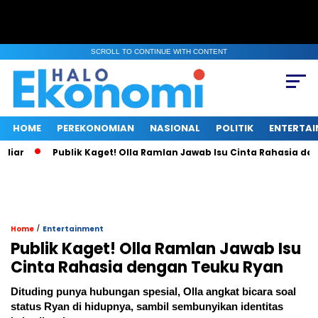
SCROLL TO CONTINUE WITH CONTENT
HOME
PEREKONOMIAN
NASIONAL
POLITIK
ENTERTA
Publik Kaget! Olla Ramlan Jawab Isu Cinta Rahasia dengan Te
/
Home
Entertainment
Publik Kaget! Olla Ramlan Jawab Isu
Cinta Rahasia dengan Teuku Ryan
Dituding punya hubungan spesial, Olla angkat bicara soal
status Ryan di hidupnya, sambil sembunyikan identitas