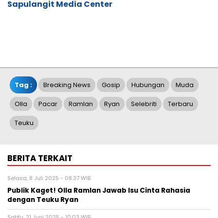
Sapulangit Media Center
Tag :
Breaking News
Gosip
Hubungan
Muda
Olla
Pacar
Ramlan
Ryan
Selebriti
Terbaru
Teuku
BERITA TERKAIT
Selasa, 8 Juli 2025 - 08:37 WIB
Publik Kaget! Olla Ramlan Jawab Isu Cinta Rahasia
dengan Teuku Ryan
Sabtu, 21 Juni 2025 - 10:03 WIB