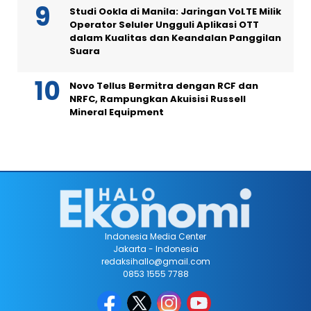
Studi Ookla di Manila: Jaringan VoLTE Milik
Operator Seluler Ungguli Aplikasi OTT
dalam Kualitas dan Keandalan Panggilan
Suara
Novo Tellus Bermitra dengan RCF dan
NRFC, Rampungkan Akuisisi Russell
Mineral Equipment
Indonesia Media Center
Jakarta - Indonesia
redaksihallo@gmail.com
0853 1555 7788