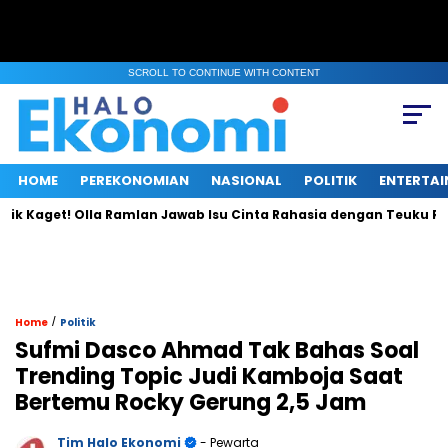
SCROLL TO CONTINUE WITH CONTENT
HOME
PEREKONOMIAN
NASIONAL
POLITIK
ENTERTA
Kaget! Olla Ramlan Jawab Isu Cinta Rahasia dengan Teuku Ryan
/
Home
Politik
Sufmi Dasco Ahmad Tak Bahas Soal
Trending Topic Judi Kamboja Saat
Bertemu Rocky Gerung 2,5 Jam
Tim Halo Ekonomi
- Pewarta