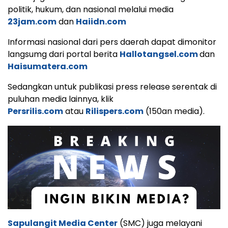
politik, hukum, dan nasional melalui media
23jam.com
dan
Haiidn.com
Informasi nasional dari pers daerah dapat dimonitor
langsumg dari portal berita
Hallotangsel.com
dan
Haisumatera.com
Sedangkan untuk publikasi press release serentak di
puluhan media lainnya, klik
Persrilis.com
atau
Rilispers.com
(150an media).
Sapulangit Media Center
(SMC) juga melayani