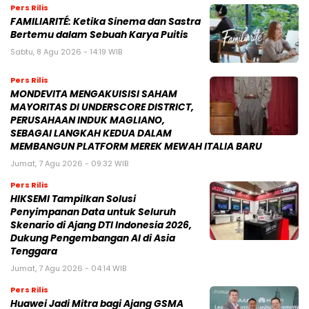
Pers Rilis
FAMILIARITÉ: Ketika Sinema dan Sastra
Bertemu dalam Sebuah Karya Puitis
Sabtu, 8 Agu 2026 - 14:19 WIB
Pers Rilis
MONDEVITA MENGAKUISISI SAHAM
MAYORITAS DI UNDERSCORE DISTRICT,
PERUSAHAAN INDUK MAGLIANO,
SEBAGAI LANGKAH KEDUA DALAM
MEMBANGUN PLATFORM MEREK MEWAH ITALIA BARU
Jumat, 7 Agu 2026 - 09:32 WIB
Pers Rilis
HIKSEMI Tampilkan Solusi
Penyimpanan Data untuk Seluruh
Skenario di Ajang DTI Indonesia 2026,
Dukung Pengembangan AI di Asia
Tenggara
Jumat, 7 Agu 2026 - 04:14 WIB
Pers Rilis
Huawei Jadi Mitra bagi Ajang GSMA