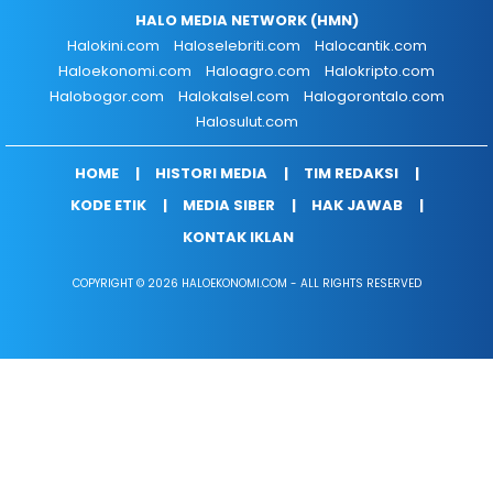
HALO MEDIA NETWORK (HMN)
Halokini.com
Haloselebriti.com
Halocantik.com
Haloekonomi.com
Haloagro.com
Halokripto.com
Halobogor.com
Halokalsel.com
Halogorontalo.com
Halosulut.com
HOME
HISTORI MEDIA
TIM REDAKSI
KODE ETIK
MEDIA SIBER
HAK JAWAB
KONTAK IKLAN
COPYRIGHT © 2026 HALOEKONOMI.COM - ALL RIGHTS RESERVED