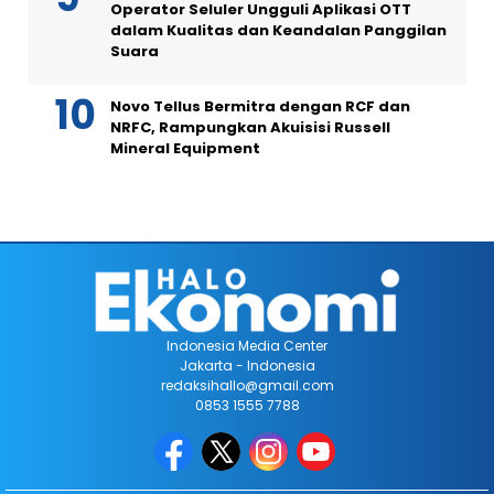
Operator Seluler Ungguli Aplikasi OTT
dalam Kualitas dan Keandalan Panggilan
Suara
Novo Tellus Bermitra dengan RCF dan
NRFC, Rampungkan Akuisisi Russell
Mineral Equipment
Indonesia Media Center
Jakarta - Indonesia
redaksihallo@gmail.com
0853 1555 7788