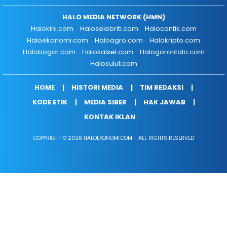
HALO MEDIA NETWORK (HMN)
Halokini.com
Haloselebriti.com
Halocantik.com
Haloekonomi.com
Haloagro.com
Halokripto.com
Halobogor.com
Halokalsel.com
Halogorontalo.com
Halosulut.com
HOME
HISTORI MEDIA
TIM REDAKSI
KODE ETIK
MEDIA SIBER
HAK JAWAB
KONTAK IKLAN
COPYRIGHT © 2026 HALOEKONOMI.COM - ALL RIGHTS RESERVED