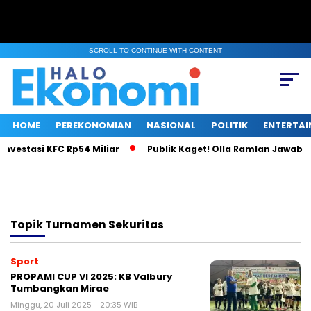
SCROLL TO CONTINUE WITH CONTENT
HOME
PEREKONOMIAN
NASIONAL
POLITIK
ENTERTA
nvestasi KFC Rp54 Miliar
Publik Kaget! Olla Ramlan Jawab Is
Topik
Turnamen Sekuritas
Sport
PROPAMI CUP VI 2025: KB Valbury
Tumbangkan Mirae
Minggu, 20 Juli 2025 - 20:35 WIB