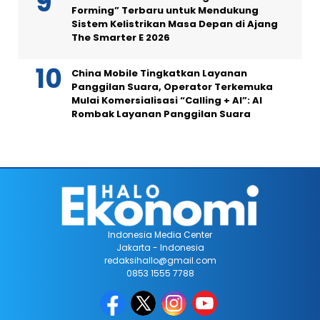
Forming” Terbaru untuk Mendukung
Sistem Kelistrikan Masa Depan di Ajang
The Smarter E 2026
China Mobile Tingkatkan Layanan
Panggilan Suara, Operator Terkemuka
Mulai Komersialisasi “Calling + AI”: AI
Rombak Layanan Panggilan Suara
Indonesia Media Center
Jakarta - Indonesia
redaksihallo@gmail.com
0853 1555 7788