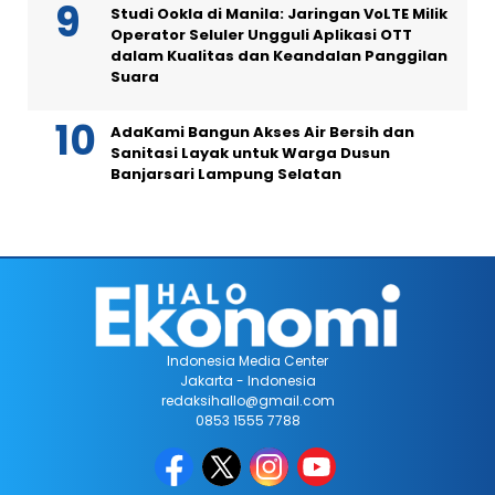
Studi Ookla di Manila: Jaringan VoLTE Milik
Operator Seluler Ungguli Aplikasi OTT
dalam Kualitas dan Keandalan Panggilan
Suara
AdaKami Bangun Akses Air Bersih dan
Sanitasi Layak untuk Warga Dusun
Banjarsari Lampung Selatan
Indonesia Media Center
Jakarta - Indonesia
redaksihallo@gmail.com
0853 1555 7788