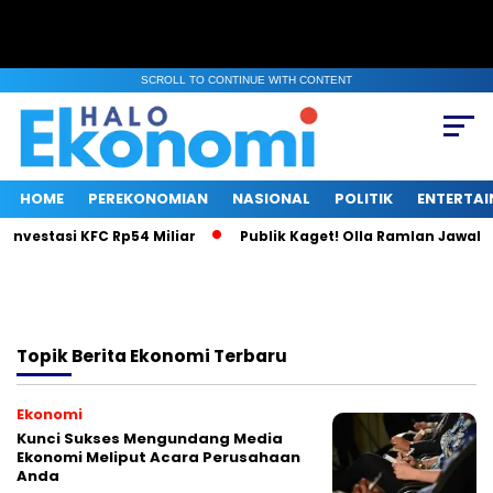
SCROLL TO CONTINUE WITH CONTENT
HOME
PEREKONOMIAN
NASIONAL
POLITIK
ENTERTA
Investasi KFC Rp54 Miliar
Publik Kaget! Olla Ramlan Jawab I
Topik
Berita Ekonomi Terbaru
Ekonomi
Kunci Sukses Mengundang Media
Ekonomi Meliput Acara Perusahaan
Anda