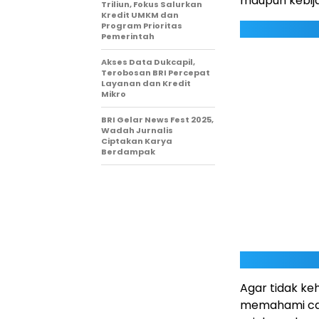
maupun kebij
Triliun, Fokus Salurkan
Kredit UMKM dan
Program Prioritas
Pemerintah
Akses Data Dukcapil,
Terobosan BRI Percepat
Layanan dan Kredit
Mikro
BRI Gelar News Fest 2025,
Wadah Jurnalis
Ciptakan Karya
Berdampak
Agar tidak ke
memahami car