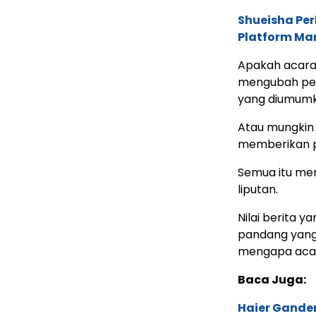
Shueisha Pe
Platform Ma
Apakah acara
mengubah pet
yang diumum
Atau mungkin 
memberikan p
Semua itu men
liputan.
Nilai berita 
pandang yang 
mengapa acara
Baca Juga:
Haier Ganden