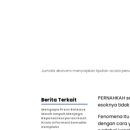
Jurnalis ekonomi menyiapkan liputan acara peru
PERNAHKAH se
Berita Terkait
esoknya tidak
Mengapa Press Release
Masih Ampuh Menjaga
Fenomena itu 
Reputasi Korporasi Saat
Krisis Informasi Semakin
dengan cara 
Kompleks