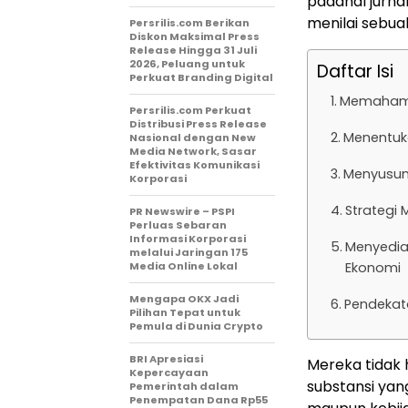
padahal jurna
menilai sebua
Persrilis.com Berikan
Diskon Maksimal Press
Release Hingga 31 Juli
2026, Peluang untuk
Daftar Isi
Perkuat Branding Digital
Memahami 
Persrilis.com Perkuat
Distribusi Press Release
Menentuka
Nasional dengan New
Media Network, Sasar
Efektivitas Komunikasi
Menyusun 
Korporasi
Strategi
PR Newswire – PSPI
Perluas Sebaran
Informasi Korporasi
Menyedia
melalui Jaringan 175
Media Online Lokal
Ekonomi
Mengapa OKX Jadi
Pendekata
Pilihan Tepat untuk
Pemula di Dunia Crypto
BRI Apresiasi
Mereka tidak
Kepercayaan
substansi yan
Pemerintah dalam
Penempatan Dana Rp55