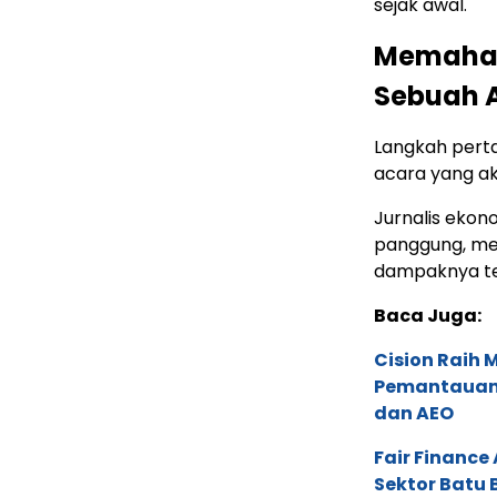
sejak awal.
Memahami
Sebuah A
Langkah perta
acara yang ak
Jurnalis ekon
panggung, mel
dampaknya te
Baca Juga:
Cision Raih
Pemantauan d
dan AEO
Fair Financ
Sektor Batu 