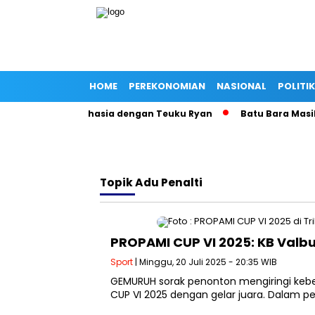
HOME
PEREKONOMIAN
NASIONAL
POLITIK
wab Isu Cinta Rahasia dengan Teuku Ryan
Batu Bara Masih M
Topik
Adu Penalti
PROPAMI CUP VI 2025: KB Val
Sport
| Minggu, 20 Juli 2025 - 20:35 WIB
GEMURUH sorak penonton mengiringi kebe
CUP VI 2025 dengan gelar juara. Dalam 