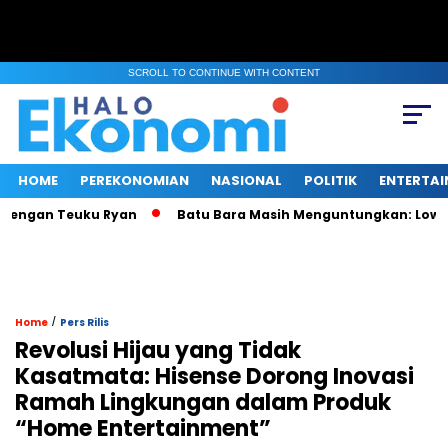
SCROLL TO CONTINUE WITH CONTENT
HOME
PEREKONOMIAN
NASIONAL
POLITIK
ENTERTA
ngan Teuku Ryan
Batu Bara Masih Menguntungkan: Low Tuck
/
Home
Pers Rilis
Revolusi Hijau yang Tidak
Kasatmata: Hisense Dorong Inovasi
Ramah Lingkungan dalam Produk
“Home Entertainment”