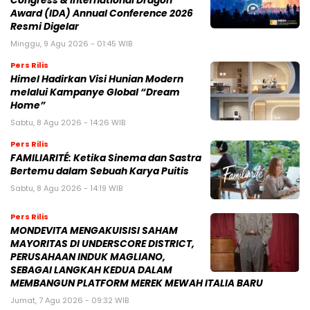
Congress & International Dragon
Award (IDA) Annual Conference 2026
Resmi Digelar
Minggu, 9 Agu 2026 - 01:45 WIB
Pers Rilis
Himel Hadirkan Visi Hunian Modern
melalui Kampanye Global “Dream
Home”
Sabtu, 8 Agu 2026 - 14:26 WIB
Pers Rilis
FAMILIARITÉ: Ketika Sinema dan Sastra
Bertemu dalam Sebuah Karya Puitis
Sabtu, 8 Agu 2026 - 14:19 WIB
Pers Rilis
MONDEVITA MENGAKUISISI SAHAM
MAYORITAS DI UNDERSCORE DISTRICT,
PERUSAHAAN INDUK MAGLIANO,
SEBAGAI LANGKAH KEDUA DALAM
MEMBANGUN PLATFORM MEREK MEWAH ITALIA BARU
Jumat, 7 Agu 2026 - 09:32 WIB