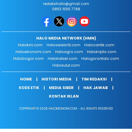
redaksihallo@gmail.com
0853 1555 7788
HALO MEDIA NETWORK (HMN)
Halokini.com
Haloselebriti.com
Halocantik.com
Haloekonomi.com
Haloagro.com
Halokripto.com
Halobogor.com
Halokalsel.com
Halogorontalo.com
Halosulut.com
HOME
HISTORI MEDIA
TIM REDAKSI
KODE ETIK
MEDIA SIBER
HAK JAWAB
KONTAK IKLAN
COPYRIGHT © 2026 HALOEKONOMI.COM - ALL RIGHTS RESERVED