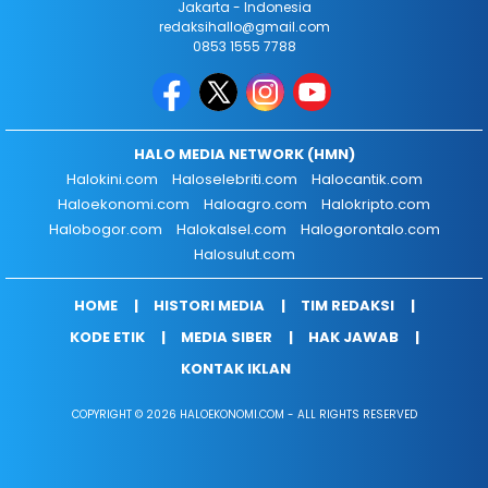
Jakarta - Indonesia
redaksihallo@gmail.com
0853 1555 7788
HALO MEDIA NETWORK (HMN)
Halokini.com
Haloselebriti.com
Halocantik.com
Haloekonomi.com
Haloagro.com
Halokripto.com
Halobogor.com
Halokalsel.com
Halogorontalo.com
Halosulut.com
HOME
HISTORI MEDIA
TIM REDAKSI
KODE ETIK
MEDIA SIBER
HAK JAWAB
KONTAK IKLAN
COPYRIGHT © 2026 HALOEKONOMI.COM - ALL RIGHTS RESERVED