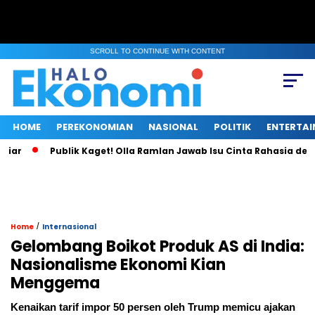
SCROLL TO CONTINUE WITH CONTENT
HOME
PEREKONOMIAN
NASIONAL
POLITIK
ENTERTA
Publik Kaget! Olla Ramlan Jawab Isu Cinta Rahasia dengan T
/
Home
Internasional
Gelombang Boikot Produk AS di India:
Nasionalisme Ekonomi Kian
Menggema
Kenaikan tarif impor 50 persen oleh Trump memicu ajakan