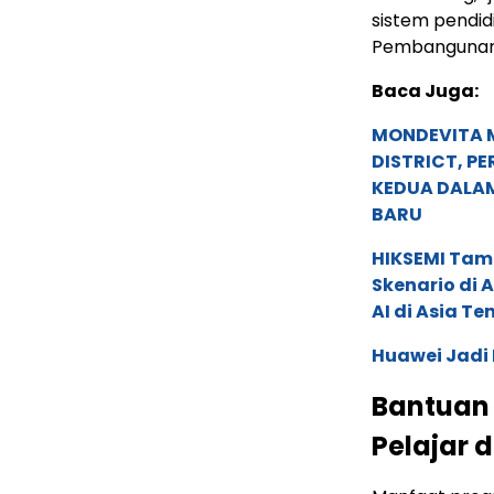
sistem pendidi
Pembangunan 
Baca Juga:
MONDEVITA 
DISTRICT, P
KEDUA DALA
BARU
HIKSEMI Tam
Skenario di
AI di Asia T
Huawei Jadi
Bantuan 
Pelajar 