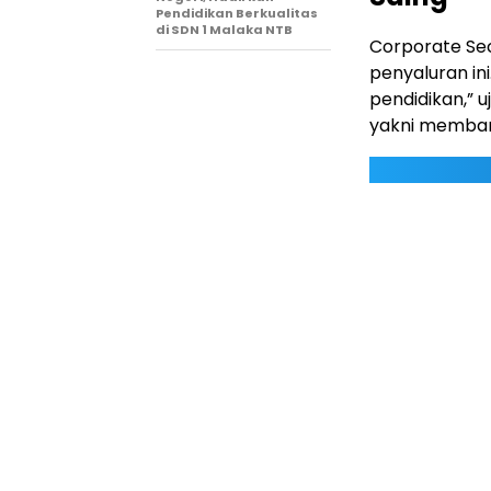
Pendidikan Berkualitas
di SDN 1 Malaka NTB
Corporate Se
penyaluran ini
pendidikan,” u
yakni memban