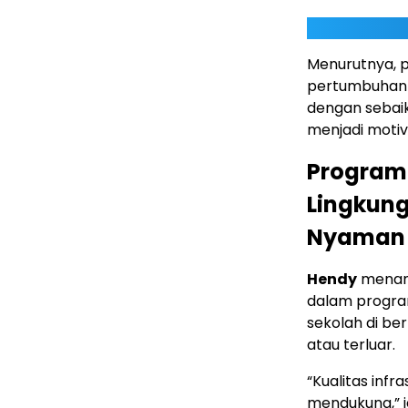
Menurutnya, 
pertumbuhan 
dengan sebaik
menjadi motiva
Program 
Lingkun
Nyaman
Hendy
menamb
dalam program 
sekolah di be
atau terluar.
“Kualitas infr
mendukung,” 