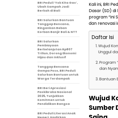
BRI Peduli ‘Yok Kita Gas’,
Kali ini, BRI 
Ubah Sampah Jadi
Dasar (SD) di
Berkah di Bali
program “Ini 
BRI Salurkan Bantuan
dan renovasi i
Tanggap Bencana,
Ringankan Beban
Korban Banjir Bali & NTT
Daftar Isi
BRI Salurkan
Pembiayaan
Wujud Kom
Berkelanjutan Rp807
Unggul da
Triliun, Dorong Ekonomi
Hijau dan Inklusif
Program “
Tanggap Bencana
dan Nya
Gempa Poso, BRI Peduli
Salurkan Bantuan untuk
Warga Terdampak
Bantuan B
BRI Beri Apresiasi
Paskibraka Nasional
2025, Tunjukkan
Wujud K
Komitmen untuk
Pendidikan Bangsa
Sumber 
BRI Peduli Literasi Anak
Saing
Negeri, Hadirkan