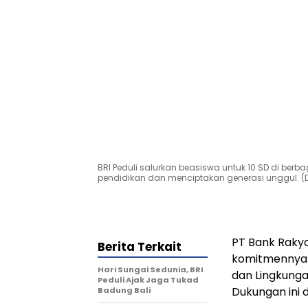
BRI Peduli salurkan beasiswa untuk 10 SD di ber
pendidikan dan menciptakan generasi unggul. (D
PT Bank Rakya
Berita Terkait
komitmennya. 
Hari Sungai Sedunia, BRI
dan Lingkunga
Peduli Ajak Jaga Tukad
Dukungan ini 
Badung Bali