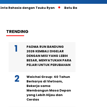
 Cinta Rahasia dengan Teuku Ryan
Batu Bara Masih Mengunt
TRENDING
PADMA RUN BANDUNG
2026 KEMBALI DIGELAR
DENGAN MISI YANG LEBIH
BESAR, MENYATUKAN PARA
PELARI UNTUK PERUBAHAN
Weichai Group: 40 Tahun
Berkarya di Vietnam,
Bekerja sama
Membangun Masa Depan
yang Lebih Hijau dan
Cerdas