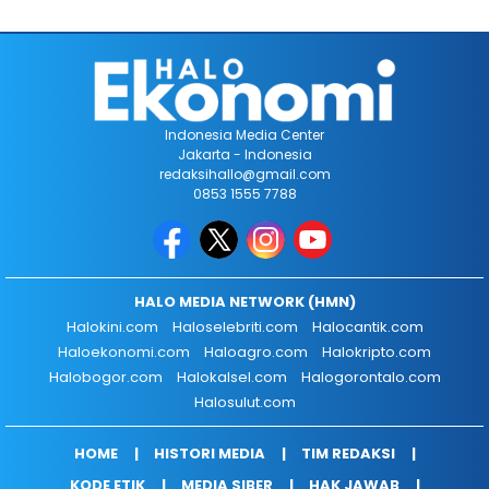
Indonesia Media Center
Jakarta - Indonesia
redaksihallo@gmail.com
0853 1555 7788
HALO MEDIA NETWORK (HMN)
Halokini.com
Haloselebriti.com
Halocantik.com
Haloekonomi.com
Haloagro.com
Halokripto.com
Halobogor.com
Halokalsel.com
Halogorontalo.com
Halosulut.com
HOME
HISTORI MEDIA
TIM REDAKSI
KODE ETIK
MEDIA SIBER
HAK JAWAB