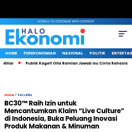
SCROLL TO CONTINUE WITH CONTENT
HOME
PEREKONOMIAN
NASIONAL
POLITIK
ENTERTA
ar
Publik Kaget! Olla Ramlan Jawab Isu Cinta Rahasia deng
/
Home
Pers Rilis
BC30™ Raih Izin untuk
Mencantumkan Klaim “Live Culture”
di Indonesia, Buka Peluang Inovasi
Produk Makanan & Minuman