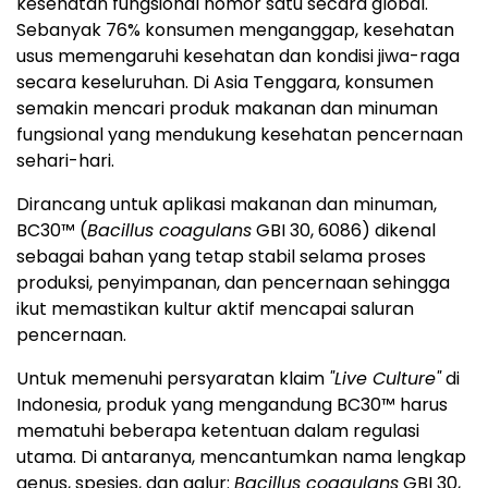
kesehatan fungsional nomor satu secara global.
Sebanyak 76% konsumen menganggap, kesehatan
usus memengaruhi kesehatan dan kondisi jiwa-raga
secara keseluruhan. Di Asia Tenggara, konsumen
semakin mencari produk makanan dan minuman
fungsional yang mendukung kesehatan pencernaan
sehari-hari.
Dirancang untuk aplikasi makanan dan minuman,
BC30™ (
Bacillus coagulans
GBI 30, 6086) dikenal
sebagai bahan yang tetap stabil selama proses
produksi, penyimpanan, dan pencernaan sehingga
ikut memastikan kultur aktif mencapai saluran
pencernaan.
Untuk memenuhi persyaratan klaim
"Live Culture"
di
Indonesia, produk yang mengandung BC30™ harus
mematuhi beberapa ketentuan dalam regulasi
utama. Di antaranya, mencantumkan nama lengkap
genus, spesies, dan galur:
Bacillus coagulans
GBI 30,