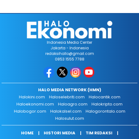
Indonesia Media Center
Jakarta - Indonesia
redaksihallo@gmail.com
0853 1555 7788
HALO MEDIA NETWORK (HMN)
Halokini.com
Haloselebriti.com
Halocantik.com
Haloekonomi.com
Haloagro.com
Halokripto.com
Halobogor.com
Halokalsel.com
Halogorontalo.com
Halosulut.com
HOME
HISTORI MEDIA
TIM REDAKSI