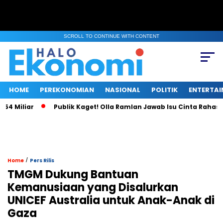
SCROLL TO CONTINUE WITH CONTENT
HOME
PEREKONOMIAN
NASIONAL
POLITIK
ENTERTA
Miliar
Publik Kaget! Olla Ramlan Jawab Isu Cinta Rahasia d
/
Home
Pers Rilis
TMGM Dukung Bantuan
Kemanusiaan yang Disalurkan
UNICEF Australia untuk Anak-Anak di
Gaza