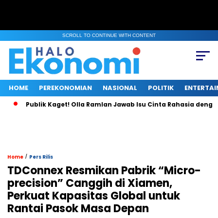
SCROLL TO CONTINUE WITH CONTENT
HOME
PEREKONOMIAN
NASIONAL
POLITIK
ENTERTA
Publik Kaget! Olla Ramlan Jawab Isu Cinta Rahasia dengan Te
/
Home
Pers Rilis
TDConnex Resmikan Pabrik “Micro-
precision” Canggih di Xiamen,
Perkuat Kapasitas Global untuk
Rantai Pasok Masa Depan