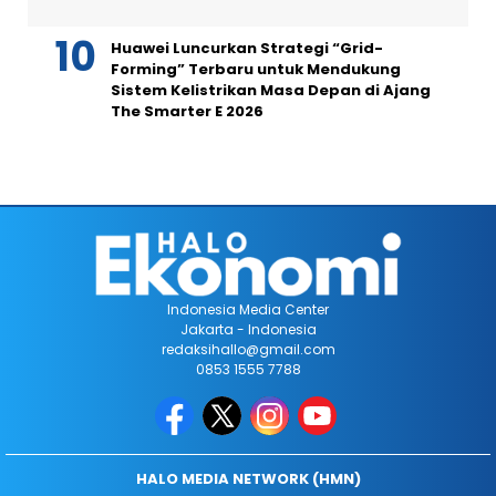
Huawei Luncurkan Strategi “Grid-
Forming” Terbaru untuk Mendukung
Sistem Kelistrikan Masa Depan di Ajang
The Smarter E 2026
Indonesia Media Center
Jakarta - Indonesia
redaksihallo@gmail.com
0853 1555 7788
HALO MEDIA NETWORK (HMN)