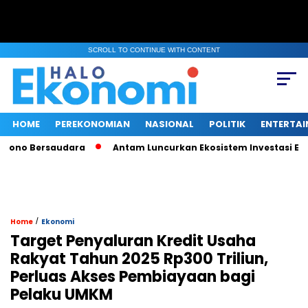
SCROLL TO CONTINUE WITH CONTENT
HOME
PEREKONOMIAN
NASIONAL
POLITIK
ENTERTA
 Bersaudara
Antam Luncurkan Ekosistem Investasi Emas Digi
/
Home
Ekonomi
Target Penyaluran Kredit Usaha
Rakyat Tahun 2025 Rp300 Triliun,
Perluas Akses Pembiayaan bagi
Pelaku UMKM