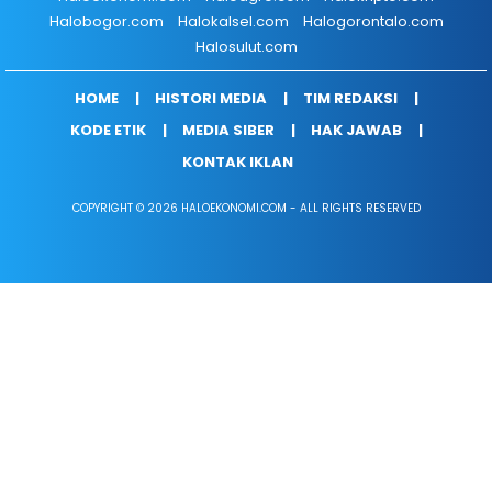
Halobogor.com
Halokalsel.com
Halogorontalo.com
Halosulut.com
HOME
HISTORI MEDIA
TIM REDAKSI
KODE ETIK
MEDIA SIBER
HAK JAWAB
KONTAK IKLAN
COPYRIGHT © 2026 HALOEKONOMI.COM - ALL RIGHTS RESERVED