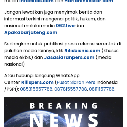
media
Infoekbis.com
dan
Harianinvestor.com
Jangan lewatkan juga menyimak berita dan
informasi terkini mengenai politik, hukum, dan
nasional melalui media
062.live
dan
Apakabarjateng.com
Sedangkan untuk publikasi press release serentak di
puluhan media lainnya, klik
Rilisbisnis.com
(khusus
media ekbis) dan
Jasasiaranpers.com
(media
nasional)
Atau hubungi langsung WhatsApp
Center
Rilispers.com
(
Pusat Siaran Pers
Indonesia
/PSPI):
085315557788
,
087815557788
,
08111157788
.