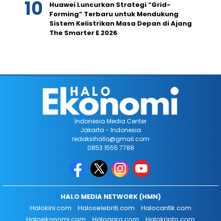
Huawei Luncurkan Strategi “Grid-
Forming” Terbaru untuk Mendukung
Sistem Kelistrikan Masa Depan di Ajang
The Smarter E 2026
Indonesia Media Center
Jakarta - Indonesia
redaksihallo@gmail.com
0853 1555 7788
HALO MEDIA NETWORK (HMN)
Halokini.com
Haloselebriti.com
Halocantik.com
Haloekonomi.com
Haloagro.com
Halokripto.com