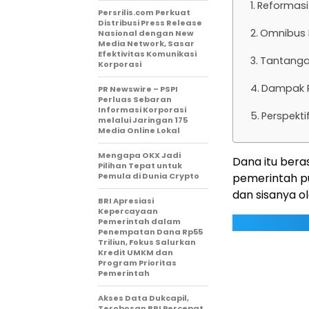
Reformasi 
Persrilis.com Perkuat
Distribusi Press Release
Omnibus 
Nasional dengan New
Media Network, Sasar
Efektivitas Komunikasi
Tantanga
Korporasi
Dampak P
PR Newswire – PSPI
Perluas Sebaran
Informasi Korporasi
Perspekt
melalui Jaringan 175
Media Online Lokal
Mengapa OKX Jadi
Dana itu beras
Pilihan Tepat untuk
Pemula di Dunia Crypto
pemerintah pu
dan sisanya o
BRI Apresiasi
Kepercayaan
Pemerintah dalam
Penempatan Dana Rp55
Triliun, Fokus Salurkan
Kredit UMKM dan
Program Prioritas
Pemerintah
Akses Data Dukcapil,
Terobosan BRI Percepat