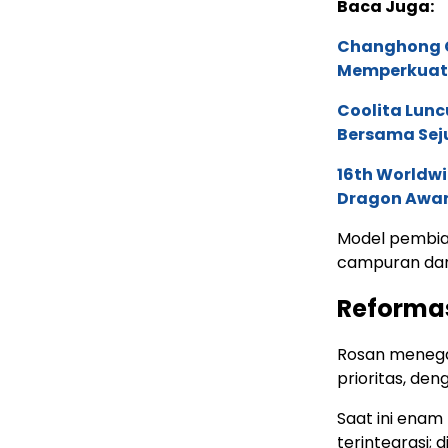
Baca Juga:
Changhong G
Memperkuat 
Coolita Lunc
Bersama Sej
16th Worldwi
Dragon Award
Model pembia
campuran dan e
Reformasi
Rosan menega
prioritas, den
Saat ini enam
terintegrasi; 