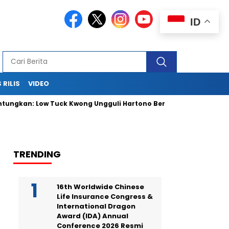
ID
 RILIS
VIDEO
n: Low Tuck Kwong Ungguli Hartono Bersaudara
Antam Lunc
TRENDING
16th Worldwide Chinese
Life Insurance Congress &
International Dragon
Award (IDA) Annual
Conference 2026 Resmi