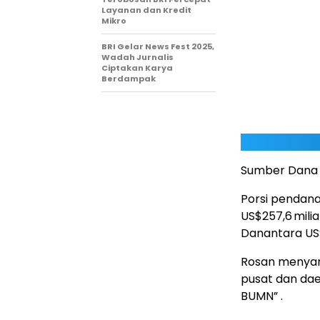
Layanan dan Kredit
Mikro
BRI Gelar News Fest 2025,
Wadah Jurnalis
Ciptakan Karya
Berdampak
Sumber Dana I
Porsi pendana
US$257,6 milia
Danantara US$1
Rosan menyamp
pusat dan daer
BUMN” .