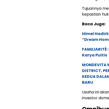
Tujuannya me
kepastian huk
Baca Juga:
Himel Hadirk
“Dream Hom
FAMILIARITÉ
Karya Puitis
MONDEVITA 
DISTRICT, P
KEDUA DALA
BARU
Usaha ini aka
investor dome