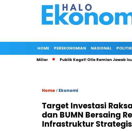
HOME
PEREKONOMIAN
NASIONAL
POLITIK
si KFC Rp54 Miliar
Publik Kaget! Olla Ramlan Jawab Isu Cint
Home
Ekonomi
/
Target Investasi Raks
dan BUMN Bersaing Re
Infrastruktur Strategis