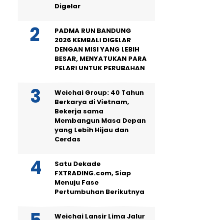
Digelar
PADMA RUN BANDUNG
2026 KEMBALI DIGELAR
DENGAN MISI YANG LEBIH
BESAR, MENYATUKAN PARA
PELARI UNTUK PERUBAHAN
Weichai Group: 40 Tahun
Berkarya di Vietnam,
Bekerja sama
Membangun Masa Depan
yang Lebih Hijau dan
Cerdas
Satu Dekade
FXTRADING.com, Siap
Menuju Fase
Pertumbuhan Berikutnya
Weichai Lansir Lima Jalur