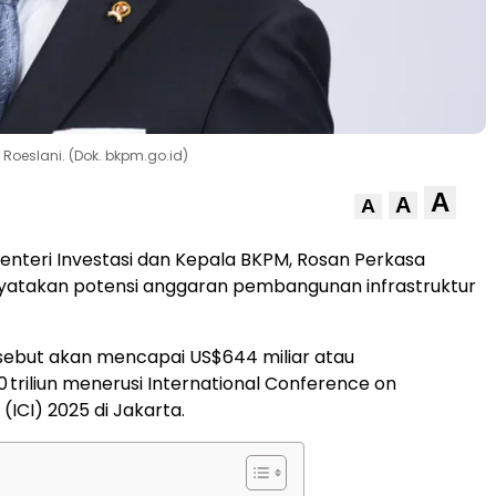
 Roeslani. (Dok. bkpm.go.id)
A
A
A
enteri Investasi dan Kepala BKPM, Rosan Perkasa
nyatakan potensi anggaran pembangunan infrastruktur
sebut akan mencapai US$644 miliar atau
0 triliun menerusi International Conference on
 (ICI) 2025 di Jakarta.