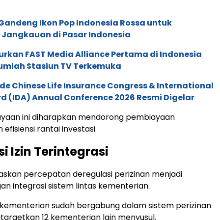
andeng Ikon Pop Indonesia Rossa untuk
Jangkauan di Pasar Indonesia
urkan FAST Media Alliance Pertama di Indonesia
umlah Stasiun TV Terkemuka
de Chinese Life Insurance Congress & International
 (IDA) Annual Conference 2026 Resmi Digelar
yaan ini diharapkan mendorong pembiayaan
fisiensi rantai investasi.
 Izin Terintegrasi
skan percepatan deregulasi perizinan menjadi
gan integrasi sistem lintas kementerian.
 kementerian sudah bergabung dalam sistem perizinan
ditargetkan 12 kementerian lain menyusul.