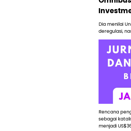
Omnibus
Investm
Dia menilai U
deregulasi, na
Rencana peng
sebagai katal
menjadi US$36