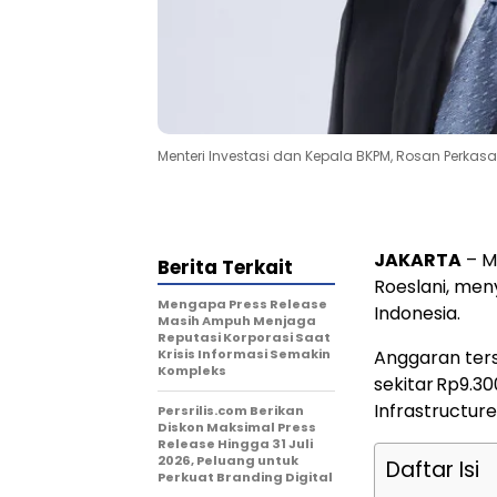
Menteri Investasi dan Kepala BKPM, Rosan Perkasa
JAKARTA
– M
Berita Terkait
Roeslani, me
Mengapa Press Release
Indonesia.
Masih Ampuh Menjaga
Reputasi Korporasi Saat
Krisis Informasi Semakin
Anggaran ter
Kompleks
sekitar Rp9.30
Infrastructure
Persrilis.com Berikan
Diskon Maksimal Press
Release Hingga 31 Juli
2026, Peluang untuk
Daftar Isi
Perkuat Branding Digital