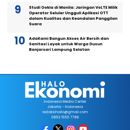
Studi Ookla di Manila: Jaringan VoLTE Milik
Operator Seluler Ungguli Aplikasi OTT
dalam Kualitas dan Keandalan Panggilan
Suara
AdaKami Bangun Akses Air Bersih dan
Sanitasi Layak untuk Warga Dusun
Banjarsari Lampung Selatan
Indonesia Media Center
Jakarta - Indonesia
redaksihallo@gmail.com
0853 1555 7788