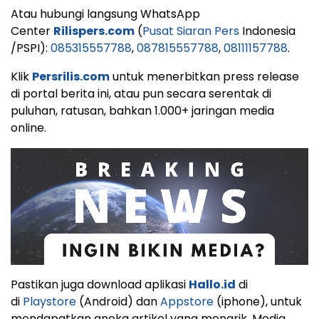
Atau hubungi langsung WhatsApp
Center
Rilispers.com
(
Pusat Siaran Pers
Indonesia
/PSPI):
085315557788
,
087815557788
,
08111157788
.
Klik
Persrilis.com
untuk menerbitkan press release
di portal berita ini, atau pun secara serentak di
puluhan, ratusan, bahkan 1.000+ jaringan media
online.
Pastikan juga download aplikasi
Hallo.id
di
di
Playstore
(Android) dan
Appstore
(iphone), untuk
mendapatkan aneka artikel yang menarik. Media