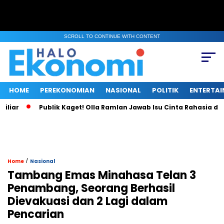
SCROLL TO CONTINUE WITH CONTENT
HOME
PEREKONOMIAN
NASIONAL
POLITIK
ENTERTA
iar
Publik Kaget! Olla Ramlan Jawab Isu Cinta Rahasia deng
/
Home
Nasional
Tambang Emas Minahasa Telan 3
Penambang, Seorang Berhasil
Dievakuasi dan 2 Lagi dalam
Pencarian