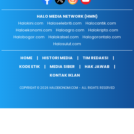
HALO MEDIA NETWORK (HMN)
Halokini.com
Haloselebriti.com
Halocantik.com
Haloekonomi.com
Haloagro.com
Halokripto.com
Halobogor.com
Halokalsel.com
Halogorontalo.com
Halosulut.com
HOME
HISTORI MEDIA
TIM REDAKSI
KODE ETIK
MEDIA SIBER
HAK JAWAB
KONTAK IKLAN
COPYRIGHT © 2026 HALOEKONOMI.COM - ALL RIGHTS RESERVED