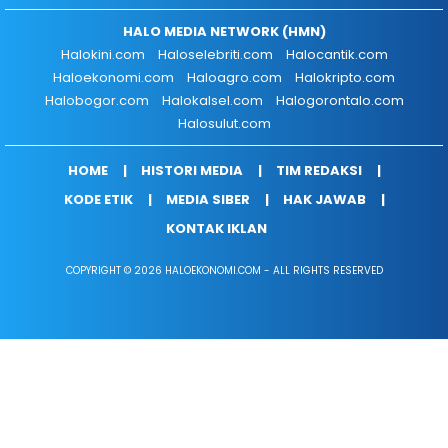
HALO MEDIA NETWORK (HMN)
Halokini.com
Haloselebriti.com
Halocantik.com
Haloekonomi.com
Haloagro.com
Halokripto.com
Halobogor.com
Halokalsel.com
Halogorontalo.com
Halosulut.com
HOME
HISTORI MEDIA
TIM REDAKSI
KODE ETIK
MEDIA SIBER
HAK JAWAB
KONTAK IKLAN
COPYRIGHT © 2026 HALOEKONOMI.COM - ALL RIGHTS RESERVED