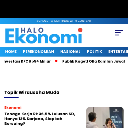
SCROLL TO CONTINUE WITH CONTENT
HOME
PEREKONOMIAN
NASIONAL
POLITIK
ENTERTA
Investasi KFC Rp54 Miliar
Publik Kaget! Olla Ramlan Jawab I
Topik
Wirausaha Muda
Ekonomi
Tenaga Kerja RI: 36,5% Lulusan SD,
Hanya 12% Sarjana, Siapkah
Bersaing?