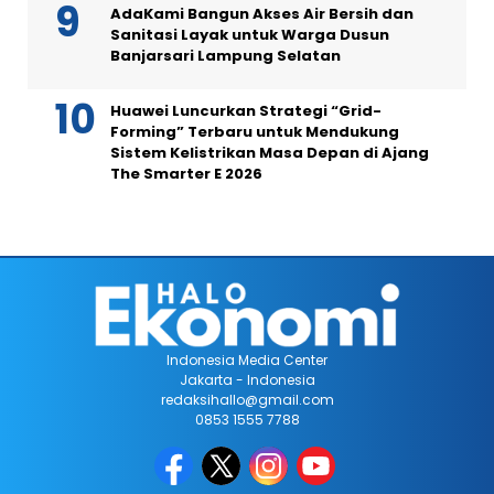
AdaKami Bangun Akses Air Bersih dan
Sanitasi Layak untuk Warga Dusun
Banjarsari Lampung Selatan
Huawei Luncurkan Strategi “Grid-
Forming” Terbaru untuk Mendukung
Sistem Kelistrikan Masa Depan di Ajang
The Smarter E 2026
Indonesia Media Center
Jakarta - Indonesia
redaksihallo@gmail.com
0853 1555 7788