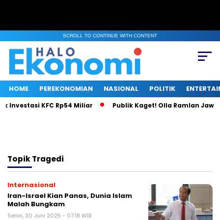
SCROLL TO CONTINUE WITH CONTENT
HOME
PEREKONOMIAN
NASIONAL
POLITIK
ENTERTA
k Investasi KFC Rp54 Miliar
Publik Kaget! Olla Ramlan Jawab
Topik
Tragedi
Internasional
Iran-Israel Kian Panas, Dunia Islam
Malah Bungkam
Senin, 30 Juni 2025 - 07:18 WIB