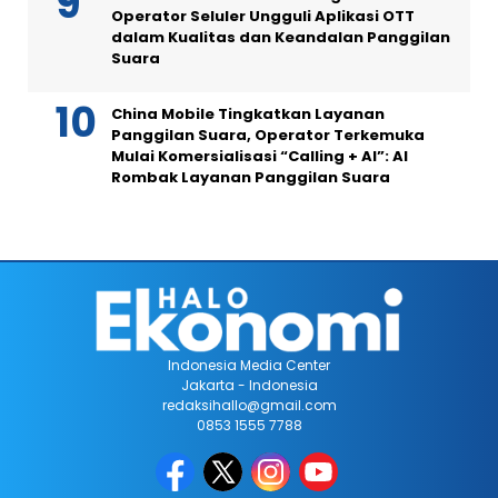
Operator Seluler Ungguli Aplikasi OTT
dalam Kualitas dan Keandalan Panggilan
Suara
China Mobile Tingkatkan Layanan
Panggilan Suara, Operator Terkemuka
Mulai Komersialisasi “Calling + AI”: AI
Rombak Layanan Panggilan Suara
Indonesia Media Center
Jakarta - Indonesia
redaksihallo@gmail.com
0853 1555 7788