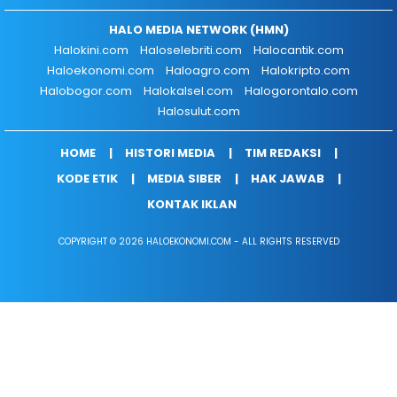
HALO MEDIA NETWORK (HMN)
Halokini.com
Haloselebriti.com
Halocantik.com
Haloekonomi.com
Haloagro.com
Halokripto.com
Halobogor.com
Halokalsel.com
Halogorontalo.com
Halosulut.com
HOME
HISTORI MEDIA
TIM REDAKSI
KODE ETIK
MEDIA SIBER
HAK JAWAB
KONTAK IKLAN
COPYRIGHT © 2026 HALOEKONOMI.COM - ALL RIGHTS RESERVED