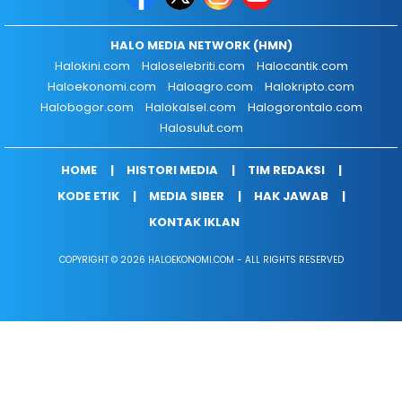
HALO MEDIA NETWORK (HMN)
Halokini.com
Haloselebriti.com
Halocantik.com
Haloekonomi.com
Haloagro.com
Halokripto.com
Halobogor.com
Halokalsel.com
Halogorontalo.com
Halosulut.com
HOME
HISTORI MEDIA
TIM REDAKSI
KODE ETIK
MEDIA SIBER
HAK JAWAB
KONTAK IKLAN
COPYRIGHT © 2026 HALOEKONOMI.COM - ALL RIGHTS RESERVED