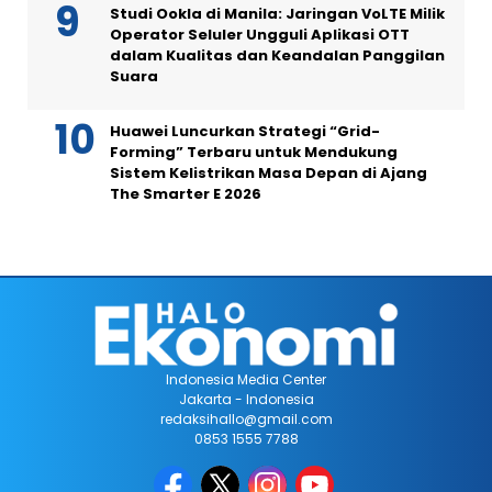
Studi Ookla di Manila: Jaringan VoLTE Milik
Operator Seluler Ungguli Aplikasi OTT
dalam Kualitas dan Keandalan Panggilan
Suara
Huawei Luncurkan Strategi “Grid-
Forming” Terbaru untuk Mendukung
Sistem Kelistrikan Masa Depan di Ajang
The Smarter E 2026
Indonesia Media Center
Jakarta - Indonesia
redaksihallo@gmail.com
0853 1555 7788