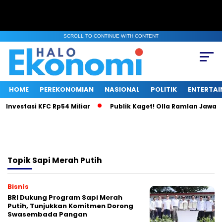
SCROLL TO CONTINUE WITH CONTENT
HOME
PEREKONOMIAN
NASIONAL
POLITIK
ENTERTA
 Investasi KFC Rp54 Miliar
Publik Kaget! Olla Ramlan Jawab 
Topik
Sapi Merah Putih
Bisnìs
BRI Dukung Program Sapi Merah
Putih, Tunjukkan Komitmen Dorong
Swasembada Pangan