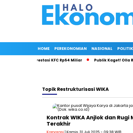
HOME
PEREKONOMIAN
NASIONAL
POLITIK
la di Balik Investasi KFC Rp54 Miliar
Publik Kaget! Olla Ram
Topik
Restrukturisasi WIKA
Kontrak WIKA Anjlok dan Rugi 
Terakhir
Korporasi
| Kamis, 31 Juli 2025 - 09:38 WIB