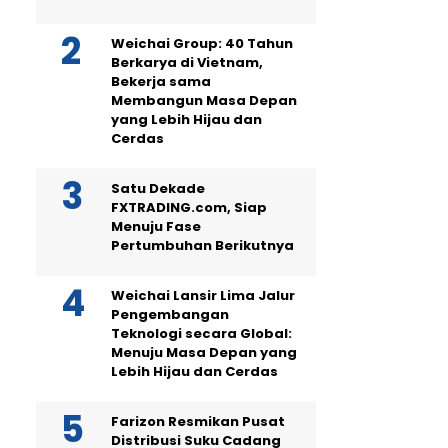
Weichai Group: 40 Tahun
Berkarya di Vietnam,
Bekerja sama
Membangun Masa Depan
yang Lebih Hijau dan
Cerdas
Satu Dekade
FXTRADING.com, Siap
Menuju Fase
Pertumbuhan Berikutnya
Weichai Lansir Lima Jalur
Pengembangan
Teknologi secara Global:
Menuju Masa Depan yang
Lebih Hijau dan Cerdas
Farizon Resmikan Pusat
Distribusi Suku Cadang