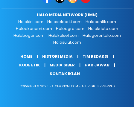
HALO MEDIA NETWORK (HMN)
Halokini.com
Haloselebriti.com
Halocantik.com
Haloekonomi.com
Haloagro.com
Halokripto.com
Halobogor.com
Halokalsel.com
Halogorontalo.com
Halosulut.com
HOME
HISTORI MEDIA
TIM REDAKSI
KODE ETIK
MEDIA SIBER
HAK JAWAB
KONTAK IKLAN
COPYRIGHT © 2026 HALOEKONOMI.COM - ALL RIGHTS RESERVED