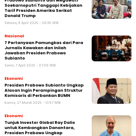
Prabowo Subianto dan Megawati
Soekarnoputri Tanggapi Kebijakan
Tarif Presiden Amerika Serikat
Donald Trump
Selasa, 8 April 2025 - 09:35 WIB
Nasional
7 Pertanyaan Pamungkas dari Para
Jurnalis Kawakan dan Inilah
Jawaban Presiden Prabowo
Subianto
Senin, 7 April 2025 - 07:06 WIB
Ekonomi
Presiden Prabowo Subianto Ungkap
Alasan Ingin Perampingan Struktur
Komisaris di Perbankan BUMN
Kamis, 27 Maret 2025 - 10:57 WIB
Ekonomi
Tunjuk Investor Global Ray Dalio
untuk Kembangkan Danantara,
Presiden Prabowo Ungkap