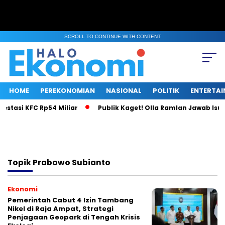
SCROLL TO CONTINUE WITH CONTENT
HOME
PEREKONOMIAN
NASIONAL
POLITIK
ENTERTA
asi KFC Rp54 Miliar
Publik Kaget! Olla Ramlan Jawab Isu Ci
Topik
Prabowo Subianto
Ekonomi
Pemerintah Cabut 4 Izin Tambang
Nikel di Raja Ampat, Strategi
Penjagaan Geopark di Tengah Krisis