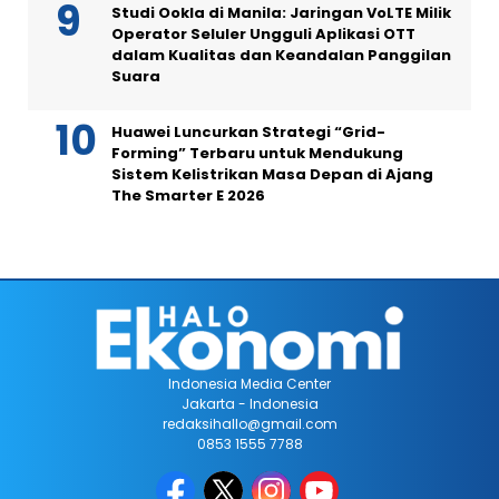
Studi Ookla di Manila: Jaringan VoLTE Milik
Operator Seluler Ungguli Aplikasi OTT
dalam Kualitas dan Keandalan Panggilan
Suara
Huawei Luncurkan Strategi “Grid-
Forming” Terbaru untuk Mendukung
Sistem Kelistrikan Masa Depan di Ajang
The Smarter E 2026
Indonesia Media Center
Jakarta - Indonesia
redaksihallo@gmail.com
0853 1555 7788