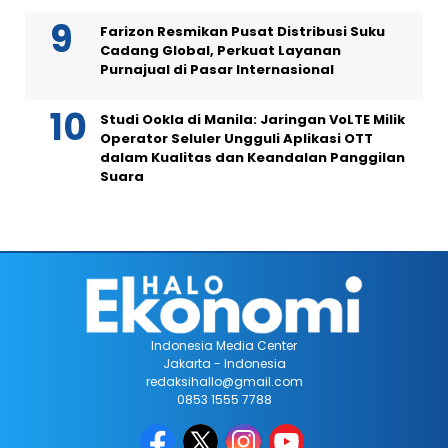
Farizon Resmikan Pusat Distribusi Suku
Cadang Global, Perkuat Layanan
Purnajual di Pasar Internasional
Studi Ookla di Manila: Jaringan VoLTE Milik
Operator Seluler Ungguli Aplikasi OTT
dalam Kualitas dan Keandalan Panggilan
Suara
Indonesia Media Center
Jakarta - Indonesia
redaksihallo@gmail.com
0853 1555 7788