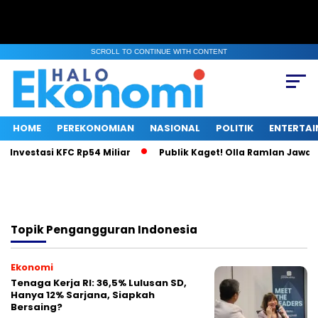
SCROLL TO CONTINUE WITH CONTENT
HOME
PEREKONOMIAN
NASIONAL
POLITIK
ENTERTA
 Investasi KFC Rp54 Miliar
Publik Kaget! Olla Ramlan Jawab 
Topik
Pengangguran Indonesia
Ekonomi
Tenaga Kerja RI: 36,5% Lulusan SD,
Hanya 12% Sarjana, Siapkah
Bersaing?