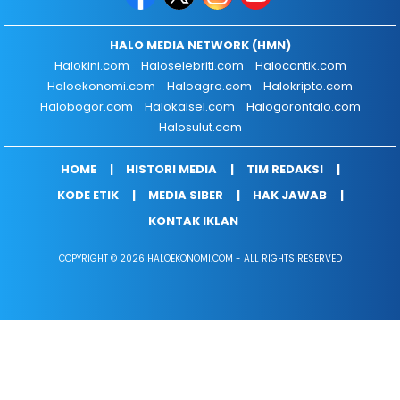
HALO MEDIA NETWORK (HMN)
Halokini.com
Haloselebriti.com
Halocantik.com
Haloekonomi.com
Haloagro.com
Halokripto.com
Halobogor.com
Halokalsel.com
Halogorontalo.com
Halosulut.com
HOME
HISTORI MEDIA
TIM REDAKSI
KODE ETIK
MEDIA SIBER
HAK JAWAB
KONTAK IKLAN
COPYRIGHT © 2026 HALOEKONOMI.COM - ALL RIGHTS RESERVED