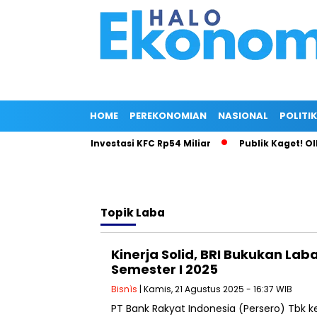
HOME
PEREKONOMIAN
NASIONAL
POLITIK
 Gila di Balik Investasi KFC Rp54 Miliar
Publik Kaget! Olla 
Topik
Laba
Kinerja Solid, BRI Bukukan Laba 
Semester I 2025
Bisnìs
| Kamis, 21 Agustus 2025 - 16:37 WIB
PT Bank Rakyat Indonesia (Persero) Tbk 