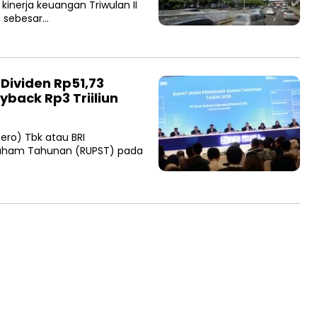
kinerja keuangan Triwulan II
n sebesar…
 Dividen Rp51,73
yback Rp3 Triiliun
ero) Tbk atau BRI
ham Tahunan (RUPST) pada