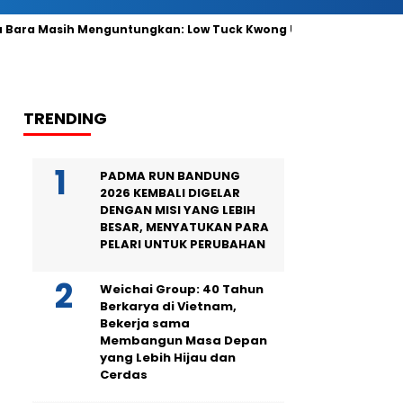
ra Masih Menguntungkan: Low Tuck Kwong Ungguli Hartono Bers
TRENDING
PADMA RUN BANDUNG
2026 KEMBALI DIGELAR
DENGAN MISI YANG LEBIH
BESAR, MENYATUKAN PARA
PELARI UNTUK PERUBAHAN
Weichai Group: 40 Tahun
Berkarya di Vietnam,
Bekerja sama
Membangun Masa Depan
yang Lebih Hijau dan
Cerdas