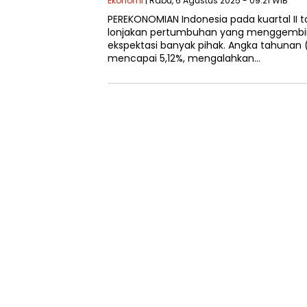
Ekonomi
| Rabu, 6 Agustus 2025 - 09:21 WIB
PEREKONOMIAN Indonesia pada kuartal II
lonjakan pertumbuhan yang menggembi
ekspektasi banyak pihak. Angka tahunan 
mencapai 5,12%, mengalahkan…