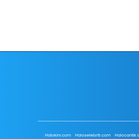
Halokini.com
Haloselebriti.com
Halocantik