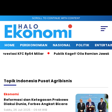
SCROLL TO CONTINUE WITH CONTENT
HOME
PEREKONOMIAN
NASIONAL
POLITIK
ENTERTA
Investasi KFC Rp54 Miliar
Publik Kaget! Olla Ramlan Jawab I
Topik
Indonesia Pusat Agribisnis
Ekonomi
Reformasi dan Ketegasan Prabowo
Diakui Dunia, Forbes Angkat Bicara
Sabtu, 26 Juli 2025 - 09:44 WIB