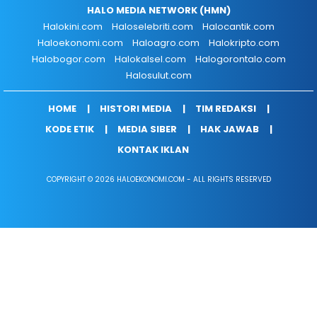
HALO MEDIA NETWORK (HMN)
Halokini.com
Haloselebriti.com
Halocantik.com
Haloekonomi.com
Haloagro.com
Halokripto.com
Halobogor.com
Halokalsel.com
Halogorontalo.com
Halosulut.com
HOME
HISTORI MEDIA
TIM REDAKSI
KODE ETIK
MEDIA SIBER
HAK JAWAB
KONTAK IKLAN
COPYRIGHT © 2026 HALOEKONOMI.COM - ALL RIGHTS RESERVED