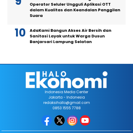
Operator Seluler Ungguli Aplikasi OTT
dalam Kualitas dan Keandalan Panggilan
Suara
AdaKami Bangun Akses Air Bersih dan
Sanitasi Layak untuk Warga Dusun
Banjarsari Lampung Selatan
Indonesia Media Center
Jakarta - Indonesia
redaksihallo@gmail.com
0853 1555 7788