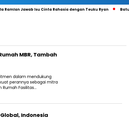
 Ramlan Jawab Isu Cinta Rahasia dengan Teuku Ryan
Batu Ba
es Rumah MBR, Tambah
komitmen dalam mendukung
rkuat perannya sebagai mitra
an Rumah Fasilitas…
Global, Indonesia