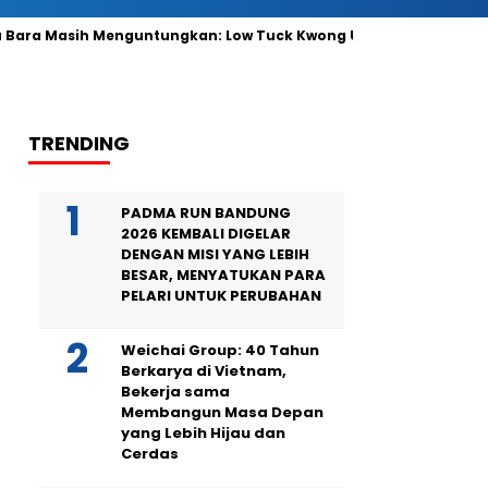
ra Masih Menguntungkan: Low Tuck Kwong Ungguli Hartono Bers
TRENDING
PADMA RUN BANDUNG
2026 KEMBALI DIGELAR
DENGAN MISI YANG LEBIH
BESAR, MENYATUKAN PARA
PELARI UNTUK PERUBAHAN
Weichai Group: 40 Tahun
Berkarya di Vietnam,
Bekerja sama
Membangun Masa Depan
yang Lebih Hijau dan
Cerdas