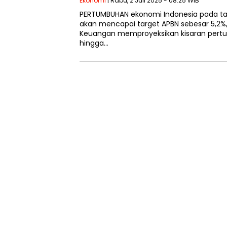
Ekonomi
| Rabu, 2 Juli 2025 - 08:25 WIB
PERTUMBUHAN ekonomi Indonesia pada tah
akan mencapai target APBN sebesar 5,2
Keuangan memproyeksikan kisaran pert
hingga…