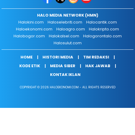
HALO MEDIA NETWORK (HMN)
Halokini.com
Haloselebriti.com
Halocantik.com
Haloekonomi.com
Haloagro.com
Halokripto.com
Halobogor.com
Halokalsel.com
Halogorontalo.com
Halosulut.com
HOME
HISTORI MEDIA
TIM REDAKSI
KODE ETIK
MEDIA SIBER
HAK JAWAB
KONTAK IKLAN
COPYRIGHT © 2026 HALOEKONOMI.COM - ALL RIGHTS RESERVED