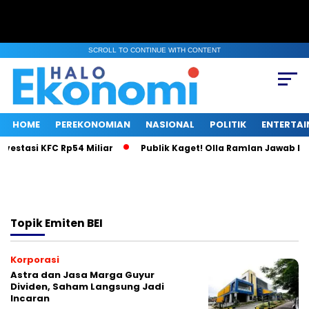
SCROLL TO CONTINUE WITH CONTENT
HOME
PEREKONOMIAN
NASIONAL
POLITIK
ENTERTA
vestasi KFC Rp54 Miliar
Publik Kaget! Olla Ramlan Jawab Isu
Topik
Emiten BEI
Korporasi
Astra dan Jasa Marga Guyur
Dividen, Saham Langsung Jadi
Incaran