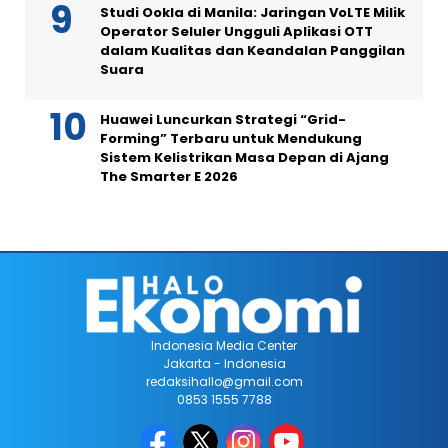
Studi Ookla di Manila: Jaringan VoLTE Milik
Operator Seluler Ungguli Aplikasi OTT
dalam Kualitas dan Keandalan Panggilan
Suara
Huawei Luncurkan Strategi “Grid-
Forming” Terbaru untuk Mendukung
Sistem Kelistrikan Masa Depan di Ajang
The Smarter E 2026
Indonesia Media Center
Jakarta - Indonesia
redaksihallo@gmail.com
0853 1555 7788