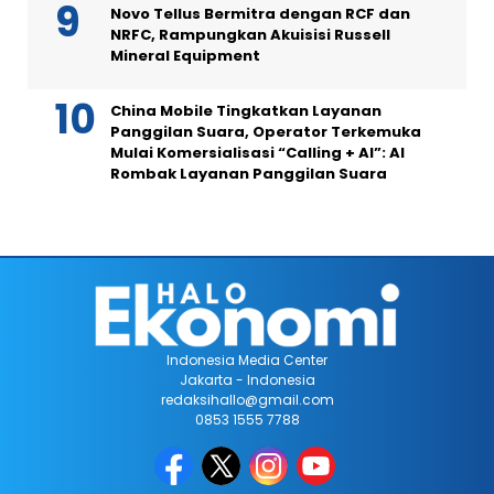
Novo Tellus Bermitra dengan RCF dan
NRFC, Rampungkan Akuisisi Russell
Mineral Equipment
China Mobile Tingkatkan Layanan
Panggilan Suara, Operator Terkemuka
Mulai Komersialisasi “Calling + AI”: AI
Rombak Layanan Panggilan Suara
Indonesia Media Center
Jakarta - Indonesia
redaksihallo@gmail.com
0853 1555 7788