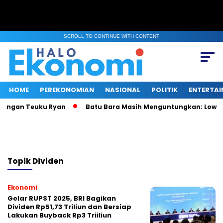
SCROLL TO CONTINUE WITH CONTENT
HOME
PEREKONOMIAN
NASIONAL
POLITIK
ENTERTA
dengan Teuku Ryan
Batu Bara Masih Menguntungkan: Low Tu
Topik
Dividen
Ekonomi
Gelar RUPST 2025, BRI Bagikan
Dividen Rp51,73 Triliun dan Bersiap
Lakukan Buyback Rp3 Triiliun