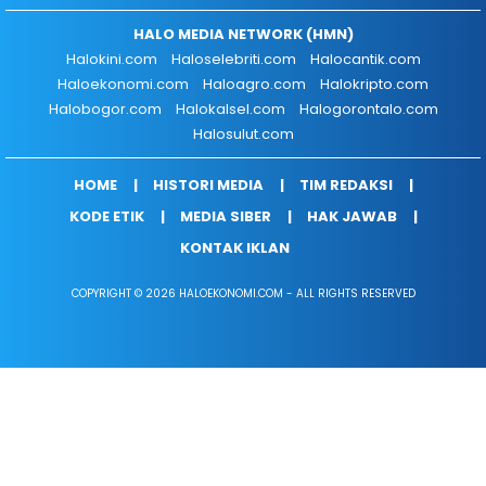
HALO MEDIA NETWORK (HMN)
Halokini.com
Haloselebriti.com
Halocantik.com
Haloekonomi.com
Haloagro.com
Halokripto.com
Halobogor.com
Halokalsel.com
Halogorontalo.com
Halosulut.com
HOME
HISTORI MEDIA
TIM REDAKSI
KODE ETIK
MEDIA SIBER
HAK JAWAB
KONTAK IKLAN
COPYRIGHT © 2026 HALOEKONOMI.COM - ALL RIGHTS RESERVED