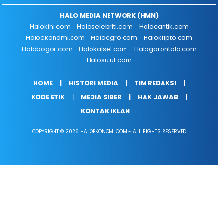
HALO MEDIA NETWORK (HMN)
Halokini.com
Haloselebriti.com
Halocantik.com
Haloekonomi.com
Haloagro.com
Halokripto.com
Halobogor.com
Halokalsel.com
Halogorontalo.com
Halosulut.com
HOME
HISTORI MEDIA
TIM REDAKSI
KODE ETIK
MEDIA SIBER
HAK JAWAB
KONTAK IKLAN
COPYRIGHT © 2026 HALOEKONOMI.COM - ALL RIGHTS RESERVED