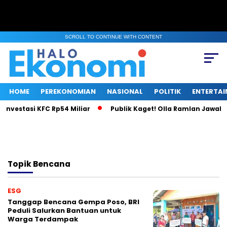
SCROLL TO CONTINUE WITH CONTENT
HOME
PEREKONOMIAN
NASIONAL
POLITIK
ENTERTA
Investasi KFC Rp54 Miliar
Publik Kaget! Olla Ramlan Jawab I
Topik
Bencana
ESG
Tanggap Bencana Gempa Poso, BRI
Peduli Salurkan Bantuan untuk
Warga Terdampak