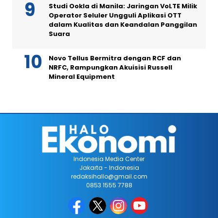
Studi Ookla di Manila: Jaringan VoLTE Milik
Operator Seluler Ungguli Aplikasi OTT
dalam Kualitas dan Keandalan Panggilan
Suara
Novo Tellus Bermitra dengan RCF dan
NRFC, Rampungkan Akuisisi Russell
Mineral Equipment
Indonesia Media Center
Jakarta - Indonesia
redaksihallo@gmail.com
0853 1555 7788