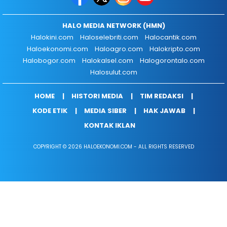
HALO MEDIA NETWORK (HMN)
Halokini.com
Haloselebriti.com
Halocantik.com
Haloekonomi.com
Haloagro.com
Halokripto.com
Halobogor.com
Halokalsel.com
Halogorontalo.com
Halosulut.com
HOME
HISTORI MEDIA
TIM REDAKSI
KODE ETIK
MEDIA SIBER
HAK JAWAB
KONTAK IKLAN
COPYRIGHT © 2026 HALOEKONOMI.COM - ALL RIGHTS RESERVED