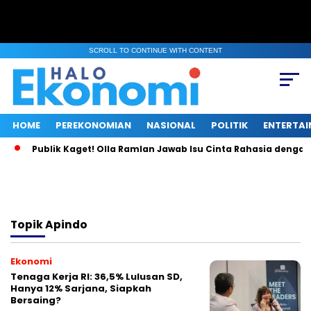
SCROLL TO CONTINUE WITH CONTENT
HOME
PEREKONOMIAN
NASIONAL
POLITIK
ENTERTA
Publik Kaget! Olla Ramlan Jawab Isu Cinta Rahasia dengan 
Topik
Apindo
Ekonomi
Tenaga Kerja RI: 36,5% Lulusan SD,
Hanya 12% Sarjana, Siapkah
Bersaing?