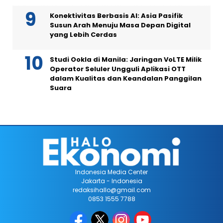
Konektivitas Berbasis AI: Asia Pasifik
Susun Arah Menuju Masa Depan Digital
yang Lebih Cerdas
Studi Ookla di Manila: Jaringan VoLTE Milik
Operator Seluler Ungguli Aplikasi OTT
dalam Kualitas dan Keandalan Panggilan
Suara
Indonesia Media Center
Jakarta - Indonesia
redaksihallo@gmail.com
0853 1555 7788