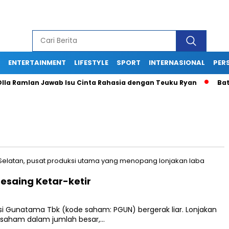
ENTERTAINMENT
LIFESTYLE
SPORT
INTERNASIONAL
PERS
a Ramlan Jawab Isu Cinta Rahasia dengan Teuku Ryan
Batu B
esaing Ketar-ketir
si Gunatama Tbk (kode saham: PGUN) bergerak liar. Lonjakan
k saham dalam jumlah besar,…