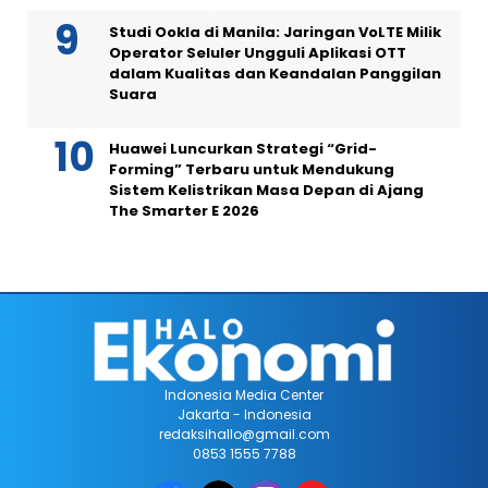
Studi Ookla di Manila: Jaringan VoLTE Milik
Operator Seluler Ungguli Aplikasi OTT
dalam Kualitas dan Keandalan Panggilan
Suara
Huawei Luncurkan Strategi “Grid-
Forming” Terbaru untuk Mendukung
Sistem Kelistrikan Masa Depan di Ajang
The Smarter E 2026
Indonesia Media Center
Jakarta - Indonesia
redaksihallo@gmail.com
0853 1555 7788