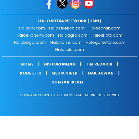
HALO MEDIA NETWORK (HMN)
Halokini.com
Haloselebriti.com
Halocantik.com
Haloekonomi.com
Haloagro.com
Halokripto.com
Halobogor.com
Halokalsel.com
Halogorontalo.com
Halosulut.com
HOME
HISTORI MEDIA
TIM REDAKSI
KODE ETIK
MEDIA SIBER
HAK JAWAB
KONTAK IKLAN
COPYRIGHT © 2026 HALOEKONOMI.COM - ALL RIGHTS RESERVED