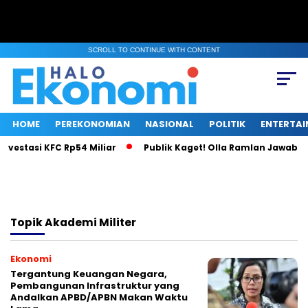
SCROLL TO CONTINUE WITH CONTENT
HOME
PEREKONOMIAN
NASIONAL
POLITIK
ENTERTA
nvestasi KFC Rp54 Miliar
Publik Kaget! Olla Ramlan Jawab Is
Topik
Akademi Militer
Ekonomi
Tergantung Keuangan Negara,
Pembangunan Infrastruktur yang
Andalkan APBD/APBN Makan Waktu