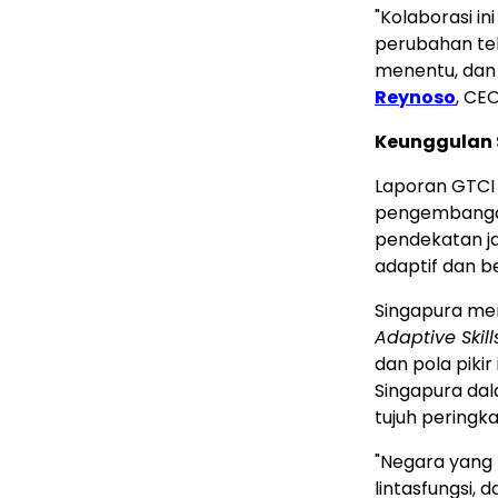
"Kolaborasi i
perubahan tek
menentu, dan t
Reynoso
, CEO
Keunggulan 
Laporan GTCI 
pengembangan
pendekatan j
adaptif dan be
Singapura me
Adaptive Skill
dan pola pik
Singapura da
tujuh peringka
"Negara yang
lintasfungsi,