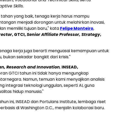
ptive Skills
.
 tahan yang baik, tenaga kerja harus mampu
tangan menjadi dorongan untuk melahirkan inovasi,
an memiliki tujuan baru," kata
Felipe Monteiro
,
rector
, GTCI,
Senior Affiliate Professor, Strategy
,
tenaga kerja juga berarti menguasai kemampuan untuk
 bukan sekadar bangkit dari krisis."
n, Research and Innovation
,
INSEAD,
oran GTCI tahun ini tidak hanya mengungkap
tarnegara. Namun, temuan kami menyajikan analisis
g integrasi teknologi unggulan, seperti AI, guna
litas hidup manusia."
un ini, INSEAD dan Portulans Institute, lembaga riset
berbasis di
Washington D.C.
, menjalin kolaborasi baru.