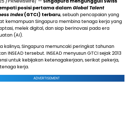
25
/PRNewswire/ —
Singapura mengungguli Swiss
mpati posisi pertama dalam
Global Talent
ess Index
(GTCI)
terbaru
, sebuah pencapaian yang
kat kemampuan Singapura membina tenaga kerja yang
tasi, melek digital, dan siap berinovasi pada era
atan (AI).
a kalinya, Singapura memuncaki peringkat tahunan
kan INSEAD tersebut. INSEAD menyusun GTCI sejak 2013
nsi untuk kebijakan ketenagakerjaan, serikat pekerja,
tenaga kerja.
ADVERTISEMENT