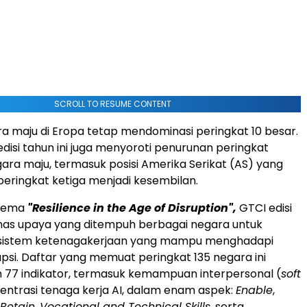
SCROLL TO RESUME CONTENT
 maju di Eropa tetap mendominasi peringkat 10 besar.
disi tahun ini juga menyoroti penurunan peringkat
ra maju, termasuk posisi Amerika Serikat (AS) yang
peringkat ketiga menjadi kesembilan.
tema
"Resilience in the Age of Disruption",
GTCI edisi
as upaya yang ditempuh berbagai negara untuk
istem ketenagakerjaan yang mampu menghadapi
upsi. Daftar yang memuat peringkat 135 negara ini
77 indikator, termasuk kemampuan interpersonal (
soft
entrasi tenaga kerja AI, dalam enam aspek:
Enable
,
Retain
,
Vocational and Technical Skills
, serta