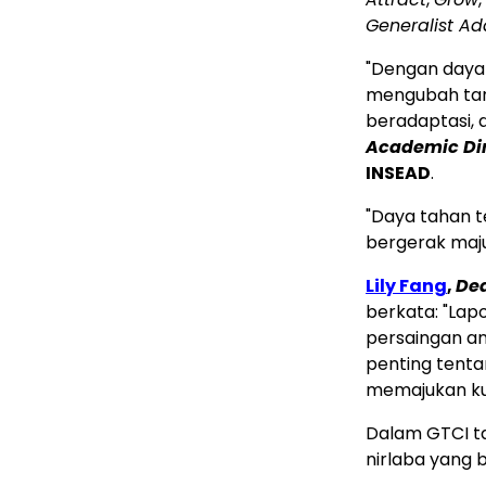
Generalist Ada
"Dengan daya
mengubah tan
beradaptasi, d
Academic Di
INSEAD
.
"Daya tahan 
bergerak maju,
Lily Fang
,
Dea
berkata: "Lap
persaingan an
penting tentan
memajukan kua
Dalam GTCI tah
nirlaba yang 