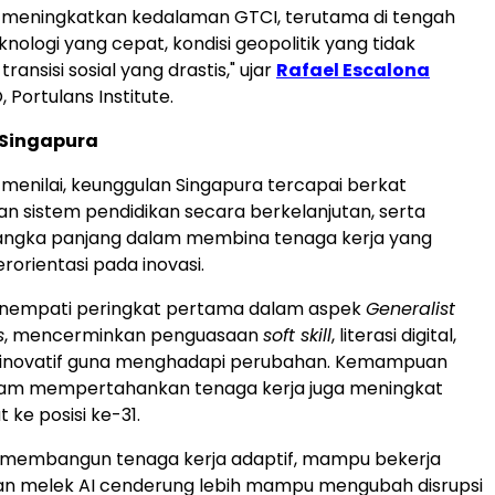
ni meningkatkan kedalaman GTCI, terutama di tengah
nologi yang cepat, kondisi geopolitik yang tidak
ransisi sosial yang drastis," ujar
Rafael Escalona
, Portulans Institute.
Singapura
menilai, keunggulan Singapura tercapai berkat
 sistem pendidikan secara berkelanjutan, serta
angka panjang dalam membina tenaga kerja yang
rorientasi pada inovasi.
nempati peringkat pertama dalam aspek
Generalist
s
, mencerminkan penguasaan
soft skill
, literasi digital,
ir inovatif guna menghadapi perubahan. Kemampuan
lam mempertahankan tenaga kerja juga meningkat
t ke posisi ke-31.
 membangun tenaga kerja adaptif, mampu bekerja
 dan melek AI cenderung lebih mampu mengubah disrupsi