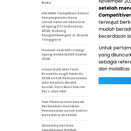
November 20
BARU
setelah
mene
HIKSEMI Tampilkan Solusi
Competitiven
Penyimpanan Data
terwujud ber
untuk Seluruh Skenario
di Ajang DTI Indonesia
mudah beradap
2026, Dukung
Pengembangan AI di Asia
kecerdasan bu
Tenggara
Untuk pertam
Huawei Jadi Mitra bagi
yang diluncur
Ajang GSMA M360 ASEAN
2026
sebagai refere
dan mobilitas 
Cision Raih MarTech
Breakthrough Awards
2026 untuk Pemantauan
dan Analisis Media
Sosial, Distribusi Siaran
Pers, dan AEO
Fair Finance Asia Desak
Perbankan Hentikan
Pendanaan untuk Sektor
Batu Bara di ASEAN
Shueisha Perluas
Jangkauan Global