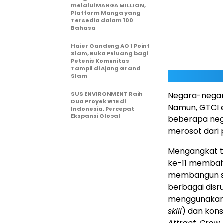
melalui MANGA MILLION,
Platform Manga yang
Tersedia dalam 100
Bahasa
Haier Gandeng AO 1 Point
Slam, Buka Peluang bagi
Petenis Komunitas
Tampil di Ajang Grand
Slam
SUS ENVIRONMENT Raih
Negara-negara
Dua Proyek WtE di
Namun, GTCI e
Indonesia, Percepat
Ekspansi Global
beberapa nega
merosot dari 
Mengangkat 
ke-11 membah
membangun s
berbagai disr
menggunakan 
skill
) dan kons
Attract
,
Grow
,