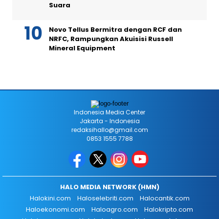
Suara
Novo Tellus Bermitra dengan RCF dan
NRFC, Rampungkan Akuisisi Russell
Mineral Equipment
Indonesia Media Center
Jakarta - Indonesia
redaksihallo@gmail.com
0853 1555 7788
HALO MEDIA NETWORK (HMN)
Halokini.com
Haloselebriti.com
Halocantik.com
Haloekonomi.com
Haloagro.com
Halokripto.com