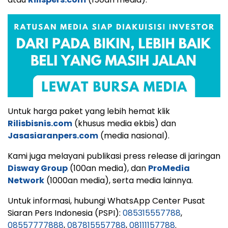
Untuk harga paket yang lebih hemat klik
Rilisbisnis.com
(khusus media ekbis) dan
Jasasiaranpers.com
(media nasional).
Kami juga melayani publikasi press release di jaringan
Disway Group
(100an media), dan
ProMedia
Network
(1000an media), serta media lainnya.
Untuk informasi, hubungi WhatsApp Center Pusat
Siaran Pers Indonesia (PSPI):
085315557788
,
08557777888
,
087815557788
,
08111157788
.