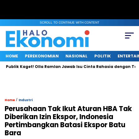
SCROLL TO CONTINUE WITH CONTENT
HOME
PEREKONOMIAN
NASIONAL
POLITIK
ENTERTA
blik Kaget! Olla Ramlan Jawab Isu Cinta Rahasia dengan Teuku R
/
Home
Industri
Perusahaan Tak Ikut Aturan HBA Tak
Diberikan Izin Ekspor, Indonesia
Pertimbangkan Batasi Ekspor Batu
Bara