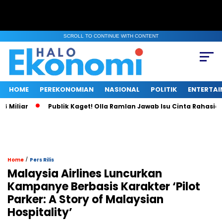
SCROLL TO CONTINUE WITH CONTENT
HOME
PEREKONOMIAN
NASIONAL
POLITIK
ENTERTA
liar
Publik Kaget! Olla Ramlan Jawab Isu Cinta Rahasia de
/
Home
Pers Rilis
Malaysia Airlines Luncurkan
Kampanye Berbasis Karakter ‘Pilot
Parker: A Story of Malaysian
Hospitality’