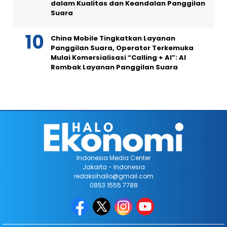
dalam Kualitas dan Keandalan Panggilan
Suara
China Mobile Tingkatkan Layanan
Panggilan Suara, Operator Terkemuka
Mulai Komersialisasi “Calling + AI”: AI
Rombak Layanan Panggilan Suara
Indonesia Media Center
Jakarta - Indonesia
redaksihallo@gmail.com
0853 1555 7788