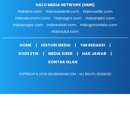
HALO MEDIA NETWORK (HMN)
Halokini.com
Haloselebriti.com
Halocantik.com
Haloekonomi.com
Haloagro.com
Halokripto.com
Halobogor.com
Halokalsel.com
Halogorontalo.com
Halosulut.com
HOME
HISTORI MEDIA
TIM REDAKSI
KODE ETIK
MEDIA SIBER
HAK JAWAB
KONTAK IKLAN
COPYRIGHT © 2026 HALOEKONOMI.COM - ALL RIGHTS RESERVED