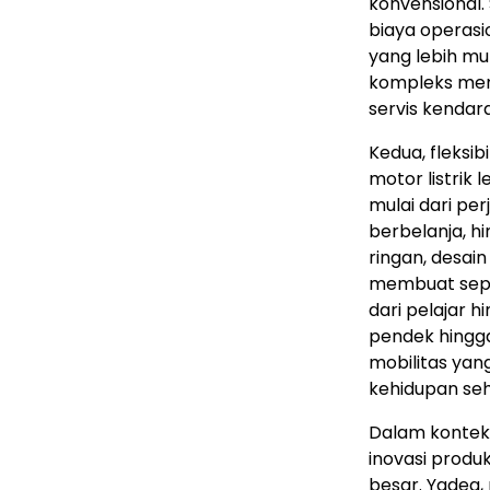
konvensional.
biaya operasio
yang lebih mur
kompleks meng
servis kendar
Kedua, fleksib
motor listrik 
mulai dari pe
berbelanja, h
ringan, desain
membuat sepe
dari pelajar h
pendek hingga
mobilitas yan
kehidupan seh
Dalam kontek
inovasi prod
besar. Yadea,