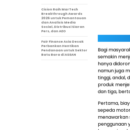
Cision Raih MarTech
Breakthrough Awards
2026 untuk Pemantauan
dan Analisis Media
Sosial, Distribusi Siaran
Pers, dan AEO
Fair Finance Asia Desak
Perbankan Hentikan
Bagi masyarak
Pendanaan untuk Sektor
Batu Bara di ASEAN
semakin menjad
hanya didoro
namun juga me
tinggi, andal,
produk menjel
dan tiga, ber
Pertama, biay
sepeda motor 
menawarkan so
penggunaan y