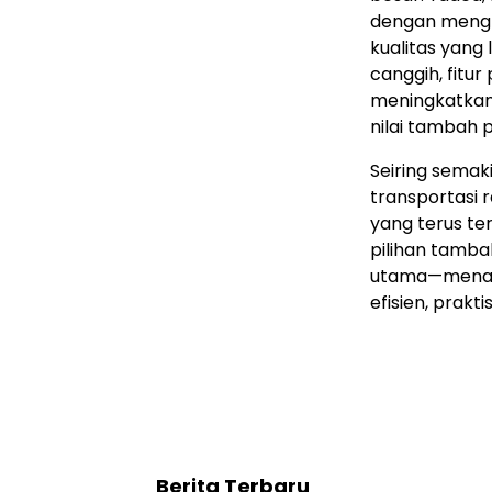
dengan mengh
kualitas yang
canggih, fitur
meningkatkan
nilai tambah 
Seiring sema
transportasi 
yang terus ter
pilihan tambah
utama—menawa
efisien, prak
Berita Terbaru