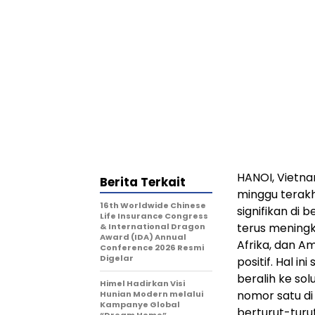
HANOI, Vietn
Berita Terkait
minggu terakh
16th Worldwide Chinese
signifikan di 
Life Insurance Congress
terus meningk
& International Dragon
Award (IDA) Annual
Afrika, dan A
Conference 2026 Resmi
Digelar
positif. Hal 
beralih ke sol
Himel Hadirkan Visi
nomor satu di
Hunian Modern melalui
Kampanye Global
berturut-turu