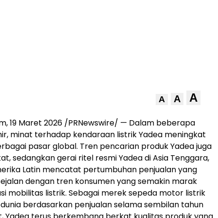
A
A
A
am, 19 Maret 2026 /PRNewswire/ — Dalam beberapa
ir, minat terhadap kendaraan listrik Yadea meningkat
berbagai pasar global. Tren pencarian produk Yadea juga
at, sedangkan gerai ritel resmi Yadea di Asia Tenggara,
merika Latin mencatat pertumbuhan penjualan yang
ini sejalan dengan tren konsumen yang semakin marak
usi mobilitas listrik. Sebagai merek sepeda motor listrik
 dunia berdasarkan penjualan selama sembilan tahun
t, Yadea terus berkembang berkat kualitas produk yang