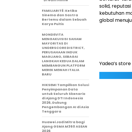
“Dream Home”
solid, reput
FAMILIARITÉ: Ketika
kebutuhan mo
Sinema dan Sastra
global menuju
Bertemu dalam Sebuah
Karya Puitis
MONDEVITA
MENGAKUISISI SAHAM
MAYORITAS DI
UNDERSCORE DISTRICT,
PERUSAHAAN INDUK
MAGLIANO, SEBAGAI
LANGKAH KEDUA DALAM
Yadea’s store
MEMBANGUN PLATFORM
MEREK MEWAH ITALIA
BARU
HIKSEMI Tampilkan Solusi
Penyimpanan Data
untuk Seluruh Skenario
di Ajang DTI Indonesia
2026, Dukung
Pengembangan AI di Asia
Tenggara
Huawei Jadi Mitra bagi
Ajang GSMA M360 ASEAN
2026