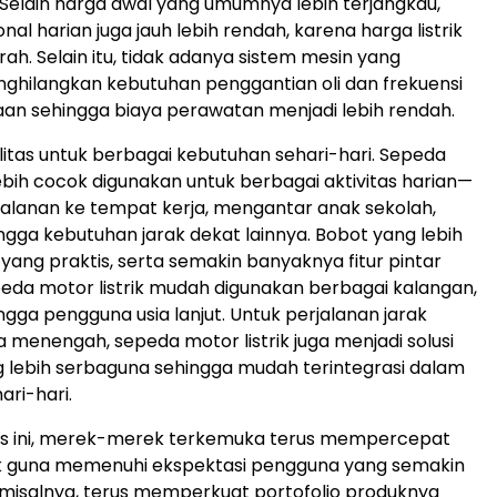
 Selain harga awal yang umumnya lebih terjangkau,
nal harian juga jauh lebih rendah, karena harga listrik
ah. Selain itu, tidak adanya sistem mesin yang
hilangkan kebutuhan penggantian oli dan frekuensi
aan sehingga biaya perawatan menjadi lebih rendah.
ilitas untuk berbagai kebutuhan sehari-hari. Sepeda
lebih cocok digunakan untuk berbagai aktivitas harian—
rjalanan ke tempat kerja, mengantar anak sekolah,
ingga kebutuhan jarak dekat lainnya. Bobot yang lebih
 yang praktis, serta semakin banyaknya fitur pintar
da motor listrik mudah digunakan berbagai kalangan,
ingga pengguna usia lanjut. Untuk perjalanan jarak
 menengah, sepeda motor listrik juga menjadi solusi
g lebih serbaguna sehingga mudah terintegrasi dalam
ari-hari.
s ini, merek-merek terkemuka terus mempercepat
uk guna memenuhi ekspektasi pengguna yang semakin
 misalnya, terus memperkuat portofolio produknya