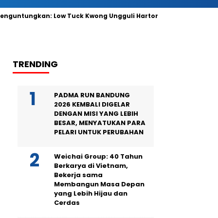
tungkan: Low Tuck Kwong Ungguli Hartono Bersaudara
Anta
TRENDING
PADMA RUN BANDUNG
2026 KEMBALI DIGELAR
DENGAN MISI YANG LEBIH
BESAR, MENYATUKAN PARA
PELARI UNTUK PERUBAHAN
Weichai Group: 40 Tahun
Berkarya di Vietnam,
Bekerja sama
Membangun Masa Depan
yang Lebih Hijau dan
Cerdas