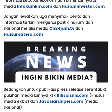
informasi seputar ekonomi dan bisnis lainnya di
media
Infokumkm.com
dan
Harianinvestor.com
Jangan lewatkan juga menyimak berita dan
informasi terkini mengenai politik, hukum, dan
nasional melalui media
On24jam.tv
dan
Haisumatera.com
Sedangkan untuk publikasi press release serentak di
puluhan media lainnya, klik
Rilisbisnis.com
(khusus
media ekbis) dan
Jasasiaranpers.com
(media
nasional)