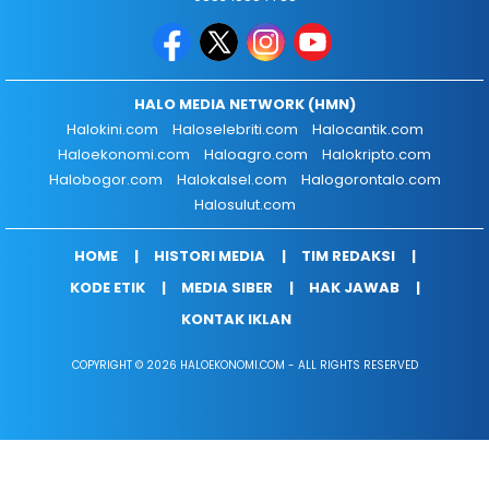
HALO MEDIA NETWORK (HMN)
Halokini.com
Haloselebriti.com
Halocantik.com
Haloekonomi.com
Haloagro.com
Halokripto.com
Halobogor.com
Halokalsel.com
Halogorontalo.com
Halosulut.com
HOME
HISTORI MEDIA
TIM REDAKSI
KODE ETIK
MEDIA SIBER
HAK JAWAB
KONTAK IKLAN
COPYRIGHT © 2026 HALOEKONOMI.COM - ALL RIGHTS RESERVED