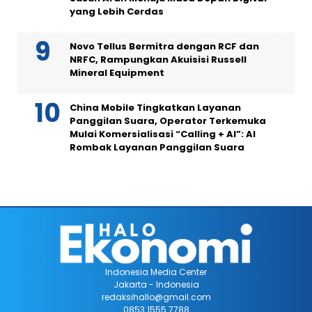
yang Lebih Cerdas
Novo Tellus Bermitra dengan RCF dan
NRFC, Rampungkan Akuisisi Russell
Mineral Equipment
China Mobile Tingkatkan Layanan
Panggilan Suara, Operator Terkemuka
Mulai Komersialisasi “Calling + AI”: AI
Rombak Layanan Panggilan Suara
Indonesia Media Center
Jakarta - Indonesia
redaksihallo@gmail.com
0853 1555 7788