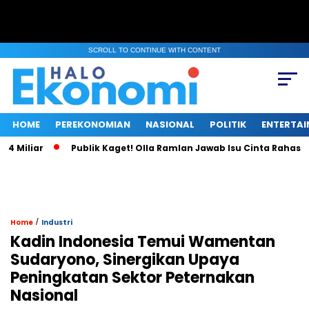
SCROLL TO CONTINUE WITH CONTENT
HOME
PEREKONOMIAN
NASIONAL
POLITIK
ENTERTA
liar
Publik Kaget! Olla Ramlan Jawab Isu Cinta Rahasia den
/
Home
Industri
Kadin Indonesia Temui Wamentan
Sudaryono, Sinergikan Upaya
Peningkatan Sektor Peternakan
Nasional