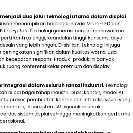
menjadi dua jalur teknologi utama dalam displai
dusen menampilkan berbagai inovasi Micro-LED dan
OB
fine-pitch
. Teknologi generasi baru ini menawarkan
erti kontras tinggi, keandalan tinggi, konsumsi daya
esain yang lebih ringan. Di sisi lain, teknologi ini juga
peningkatan signifikan dalam kualitas warna, usia
n kecepatan respons. Produk-produk ini banyak
uk ruang konferensi kelas premium dan display
erintegrasi dalam seluruh rantai industri.
Teknologi
kan di berbagai tahap industri. Di sisi konten, model AI
tu proses pembuatan konten dan interaksi visual yang
 Sementara, di sisi sistem, AI digunakan untuk
cerdas sistem displai sehingga meningkatkan performa
operasional.
pengembangan hijau dan rendah karbon.
Isu