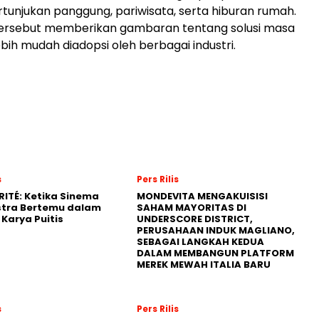
rtunjukan panggung, pariwisata, serta hiburan rumah.
ersebut memberikan gambaran tentang solusi masa
bih mudah diadopsi oleh berbagai industri.
s
Pers Rilis
RITÉ: Ketika Sinema
MONDEVITA MENGAKUISISI
stra Bertemu dalam
SAHAM MAYORITAS DI
Karya Puitis
UNDERSCORE DISTRICT,
PERUSAHAAN INDUK MAGLIANO,
SEBAGAI LANGKAH KEDUA
DALAM MEMBANGUN PLATFORM
MEREK MEWAH ITALIA BARU
s
Pers Rilis