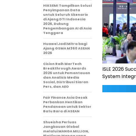
HIKSEMI Tampilkan Solusi
Penyimpanan Data
untuk Seluruh Skenario
di Ajang DTI Indonesia
2026, Dukung
Pengembangan AI di Asia
Tenggara
Huawei Jadi Mitra bagi
Ajang GSMA M360 ASEAN
2026
Cision Raih MarTech
ISLE 2026 Suc
Breakthrough Awards
2026 untuk Pemantauan
System Integr
dan Analisis Media
Sosial, Distribusi Siaran
Pers, dan AEO
Fair Finance Asia Desak
Perbankan Hentikan
Pendanaan untuk Sektor
Batu Bara di ASEAN
Shueisha Perluas
Jangkauan Global
melalui MANGA MILLION,
Platform Manga yang