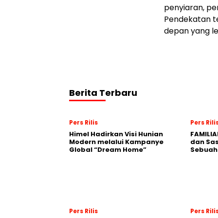
penyiaran, pe
Pendekatan t
depan yang le
Berita Terbaru
Pers Rilis
Pers Rili
Himel Hadirkan Visi Hunian
FAMILIA
Modern melalui Kampanye
dan Sa
Global “Dream Home”
Sebuah 
Pers Rilis
Pers Rili