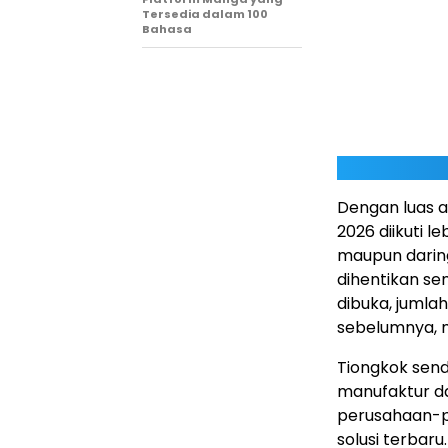
Tersedia dalam 100
Bahasa
Dengan luas a
2026 diikuti l
maupun daring
dihentikan se
dibuka, jumlah
sebelumnya, m
Tiongkok send
manufaktur dan
perusahaan-p
solusi terbar