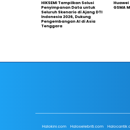
HIKSEMI Tampilkan Solusi
Huawei 
Penyimpanan Data untuk
GSMA M
Seluruh Skenario di Ajang DTI
Indonesia 2026, Dukung
Pengembangan AI di Asia
Tenggara
Halokini.com
Haloselebriti.com
Halocantik