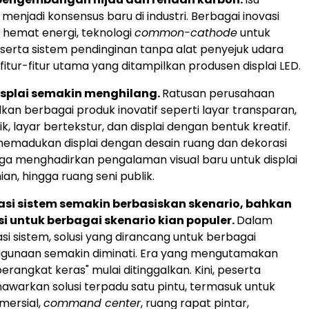
menjadi konsensus baru di industri. Berbagai inovasi
n hemat energi, teknologi
common-cathode
untuk
, serta sistem pendinginan tanpa alat penyejuk udara
fitur-fitur utama yang ditampilkan produsen displai LED.
displai semakin menghilang.
Ratusan perusahaan
n berbagai produk inovatif seperti layar transparan,
ik, layar bertekstur, dan displai dengan bentuk kreatif.
 memadukan displai dengan desain ruang dan dekorasi
ngga menghadirkan pengalaman visual baru untuk displai
ian, hingga ruang seni publik.
rasi sistem semakin berbasiskan skenario, bahkan
asi untuk berbagai skenario kian populer.
Dalam
si sistem, solusi yang dirancang untuk berbagai
ggunaan semakin diminati. Era yang mengutamakan
erangkat keras" mulai ditinggalkan. Kini, peserta
arkan solusi terpadu satu pintu, termasuk untuk
omersial,
command center
, ruang rapat pintar,