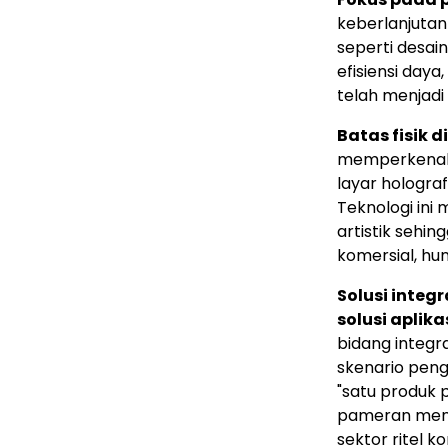
keberlanjutan 
seperti desai
efisiensi daya
telah menjadi 
Batas fisik 
memperkenalka
layar holograf
Teknologi ini
artistik sehi
komersial, hun
Solusi integ
solusi aplik
bidang integra
skenario pen
"satu produk p
pameran menaw
sektor ritel k