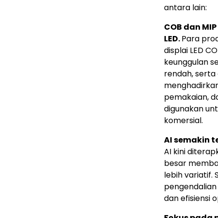
antara lain:
COB dan MIP 
LED.
Para pro
displai LED C
keunggulan sep
rendah, serta d
menghadirkan 
pemakaian, da
digunakan unt
komersial.
AI semakin t
AI kini diterap
besar memban
lebih variatif.
pengendalian 
dan efisiensi 
Fokus pada 