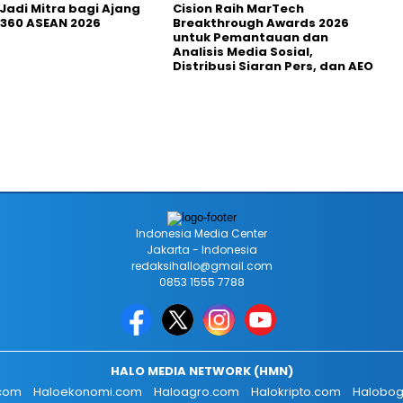
Jadi Mitra bagi Ajang
Cision Raih MarTech
360 ASEAN 2026
Breakthrough Awards 2026
untuk Pemantauan dan
Analisis Media Sosial,
Distribusi Siaran Pers, dan AEO
Indonesia Media Center
Jakarta - Indonesia
redaksihallo@gmail.com
0853 1555 7788
HALO MEDIA NETWORK (HMN)
.com
Haloekonomi.com
Haloagro.com
Halokripto.com
Halobog