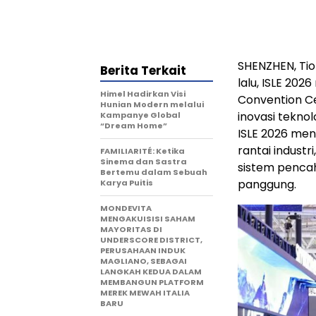
SHENZHEN, Tio
Berita Terkait
lalu, ISLE 202
Himel Hadirkan Visi
Convention Ce
Hunian Modern melalui
inovasi teknol
Kampanye Global
“Dream Home”
ISLE 2026 men
rantai industri
FAMILIARITÉ: Ketika
Sinema dan Sastra
sistem pencah
Bertemu dalam Sebuah
panggung.
Karya Puitis
MONDEVITA
MENGAKUISISI SAHAM
MAYORITAS DI
UNDERSCORE DISTRICT,
PERUSAHAAN INDUK
MAGLIANO, SEBAGAI
LANGKAH KEDUA DALAM
MEMBANGUN PLATFORM
MEREK MEWAH ITALIA
BARU