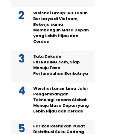
Weichai Group: 40 Tahun
Berkarya di Vietnam,
Bekerja sama
Membangun Masa Depan
yang Lebih Hijau dan
Cerdas
Satu Dekade
FXTRADING.com, Siap
Menuju Fase
Pertumbuhan Berikutnya
Weichai Lansir Lima Jalur
Pengembangan
Teknologi secara Global:
Menuju Masa Depan yang
Lebih Hijau dan Cerdas
Farizon Resmikan Pusat
Distribusi Suku Cadang