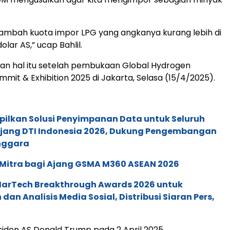
mbah kuota impor LPG yang angkanya kurang lebih di
dolar AS,” ucap Bahlil.
an hal itu setelah pembukaan Global Hydrogen
mit & Exhibition 2025 di Jakarta, Selasa (15/4/2025).
pilkan Solusi Penyimpanan Data untuk Seluruh
 Ajang DTI Indonesia 2026, Dukung Pengembangan
enggara
 Mitra bagi Ajang GSMA M360 ASEAN 2026
 MarTech Breakthrough Awards 2026 untuk
an Analisis Media Sosial, Distribusi Siaran Pers,
esiden AS Donald Trump pada 2 April 2025