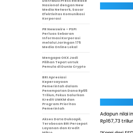
Distribusi Press Release
Nasional dengan New
Media Network, Sasar
Efektivitas Komunikasi
Korporasi
PR Newswire – PSPI
Perluas Sebaran
Informasi Korporasi
melalui Jaringan 175
Media Online Lokal
Mengapa OKX Jadi
Pilihan Tepat untuk
Pemula di Dunia Crypto
BRI Apresiasi
Kepercayaan
Pemerintah dalam
Penempatan Dana Rp55
Triliun, Fokus Salurkan
Kredit UMKM dan
Program Prioritas
Pemerintah
Adapun nilai i
Akses Data Dukcapil,
Rp167,73 trili
Terobosan BRI Percepat
Layanan dan Kredit
“Kami dari E
Mikro