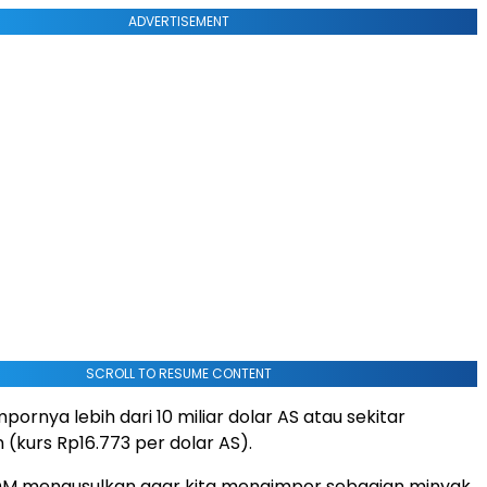
ADVERTISEMENT
SCROLL TO RESUME CONTENT
mpornya lebih dari 10 miliar dolar AS atau sekitar
un (kurs Rp16.773 per dolar AS).
SDM mengusulkan agar kita mengimpor sebagian minyak