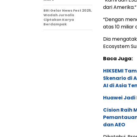
dari Amerika.”
BRI Gelar News Fest 2025,
Wadah Jurnalis
“Dengan mena
Ciptakan Karya
Berdampak
atas 10 miliar 
Dia mengatak
Ecosystem Sum
Baca Juga:
HIKSEMI Tam
Skenario di
AI di Asia T
Huawei Jadi
Cision Raih
Pemantauan d
dan AEO
Diketahui, Pr