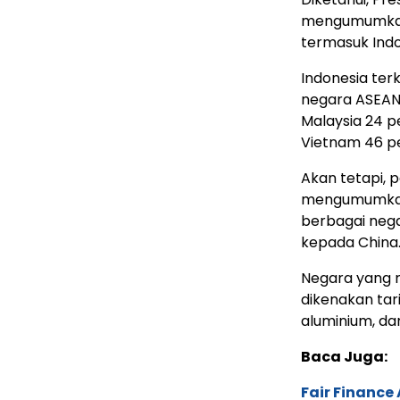
mengumumkan k
termasuk Indo
Indonesia ter
negara ASEAN l
Malaysia 24 p
Vietnam 46 p
Akan tetapi, 
mengumumkan p
berbagai neg
kepada China
Negara yang r
dikenakan tar
aluminium, da
Baca Juga:
Fair Financ