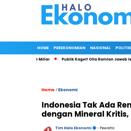
HOME
PEREKONOMIAN
NASIONAL
POLITIK
si KFC Rp54 Miliar
Publik Kaget! Olla Ramlan Jawab Isu Cin
Home
Ekonomi
/
Indonesia Tak Ada Re
dengan Mineral Kritis, 
Tim Halo Ekonomi
- Pewarta