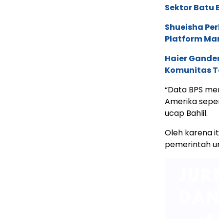
Sektor Batu 
Shueisha Pe
Platform Ma
Haier Ganden
Komunitas T
“Data BPS men
Amerika seper
ucap Bahlil.
Oleh karena i
pemerintah un