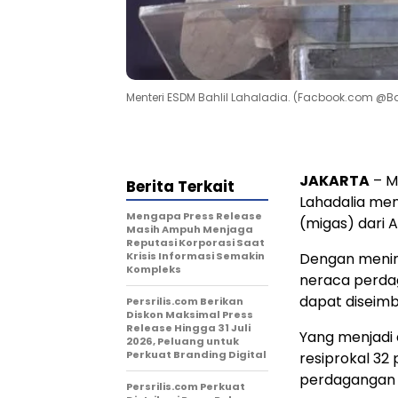
Menteri ESDM Bahlil Lahaladia. (Facbook.com @Ba
JAKARTA
– M
Berita Terkait
Lahadalia me
Mengapa Press Release
(migas) dari A
Masih Ampuh Menjaga
Reputasi Korporasi Saat
Krisis Informasi Semakin
Dengan mening
Kompleks
neraca perda
dapat diseim
Persrilis.com Berikan
Diskon Maksimal Press
Release Hingga 31 Juli
Yang menjadi 
2026, Peluang untuk
Perkuat Branding Digital
resiprokal 32
perdagangan 
Persrilis.com Perkuat