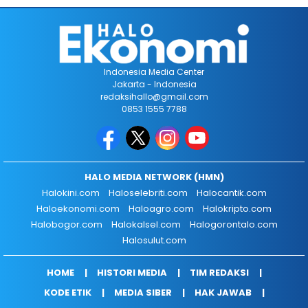
Indonesia Media Center
Jakarta - Indonesia
redaksihallo@gmail.com
0853 1555 7788
HALO MEDIA NETWORK (HMN)
Halokini.com
Haloselebriti.com
Halocantik.com
Haloekonomi.com
Haloagro.com
Halokripto.com
Halobogor.com
Halokalsel.com
Halogorontalo.com
Halosulut.com
HOME
HISTORI MEDIA
TIM REDAKSI
KODE ETIK
MEDIA SIBER
HAK JAWAB