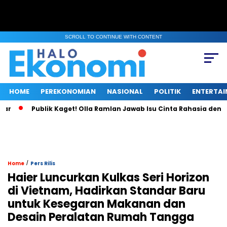
SCROLL TO CONTINUE WITH CONTENT
HOME
PEREKONOMIAN
NASIONAL
POLITIK
ENTERTA
Publik Kaget! Olla Ramlan Jawab Isu Cinta Rahasia dengan Te
/
Home
Pers Rilis
Haier Luncurkan Kulkas Seri Horizon
di Vietnam, Hadirkan Standar Baru
untuk Kesegaran Makanan dan
Desain Peralatan Rumah Tangga