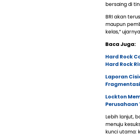
bersaing di ti
BRI akan ter
maupun pembi
kelas,” ujarnya
Baca Juga:
Hard Rock C
Hard Rock Ri
Laporan Cis
Fragmentasi
Lockton Mem
Perusahaan 
Lebih lanjut,
menuju kesuks
kunci utama: 