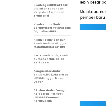
lebih besar ba
Kisah AgenBRILink LQQ:
Ciptakan Lapangan
Melalui pame
Kerja dan Permudah
Transaksi
pembeli baru 
Kisah Nanas Nadi,
Berdaya Berkat KUR dan
Digitalisasi BRI
Kisah Netaly: Bangun
Bisnis Fashion Hingga
Mendunia Berkat BRI
JJC Rumah Jahit, Bisnis
Rumahan Naik Kelas
Berkat BRI
Pengusaha Muda
BRILiaN 2025, Akselerasi
UMKM Unggul Masa
Depan
BRI dan MedcoEnergi
Kolaborasi Perkuat
UMKM & Ekonomi
Kerakyatan