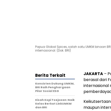
Papua Global Spices, salah satu UMKM binaan BR
internasional. (Dok. BRI)
JAKARTA
– P
Berita Terkait
berasal dari 
Konsisten Dukung UMKM,
internasional
BRI Raih Penghargaan
pemberdayaan y
Pilar Sosial ESG
Kisah Kopi Toejoean: Naik
Keikutsertaan
Kelas Berkat LinkUMKM
maupun intern
dan BRI