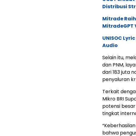
Distribusi St
Mitrade Raih
MitradeGPT V
UNISOC Lyri
Audio
Selain itu, mel
dan PNM, laya
dari 183 juta 
penyaluran kr
Terkait denga
Mikro BRI Su
potensi besar
tingkat intern
“Keberhasila
bahwa pengusa