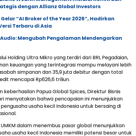
rategis dengan Allianz Global Investors
 Gelar “AI Broker of the Year 2026”, Hadirkan
ersi Terbaru di Asia
c Audio: Mengubah Pengalaman Mendengarkan
alui Holding Ultra Mikro yang terdiri dari BRI, Pegadaian,
nan keuangan yang terintegrasi mampu melayani lebih
nasabah simpanan dan 35,9 juta debitur dengan total
edit mencapai Rp626,6 triliun.
n keberhasilan Papua Global Spices, Direktur Bisnis
pari menyatakan bahwa pencapaian ini menunjukkan
 pengusaha usaha kecil Indonesia untuk bersaing di
asional.
n UMKM dalam menembus pasar global menunjukkan
ha usaha kecil Indonesia memiliki potensi besar untuk