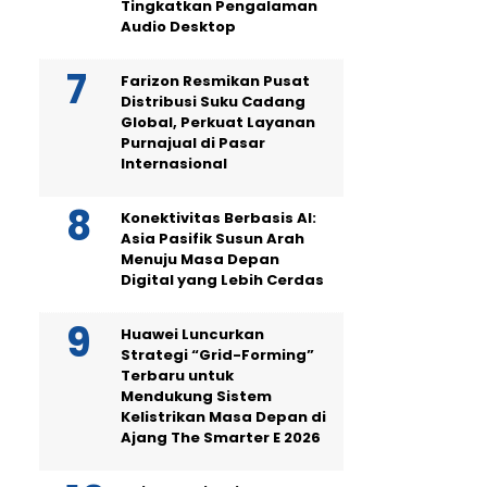
Tingkatkan Pengalaman
Audio Desktop
Farizon Resmikan Pusat
Distribusi Suku Cadang
Global, Perkuat Layanan
Purnajual di Pasar
Internasional
Konektivitas Berbasis AI:
Asia Pasifik Susun Arah
Menuju Masa Depan
Digital yang Lebih Cerdas
Huawei Luncurkan
Strategi “Grid-Forming”
Terbaru untuk
Mendukung Sistem
Kelistrikan Masa Depan di
Ajang The Smarter E 2026