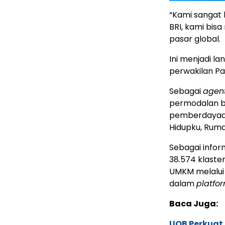
“Kami sangat 
BRI, kami bi
pasar global.
Ini menjadi l
perwakilan Pa
Sebagai
agen
permodalan b
pemberdayaan
Hidupku, Rum
Sebagai inform
38.574 klaste
UMKM melalui
dalam
platfo
Baca Juga:
UOB Perkuat