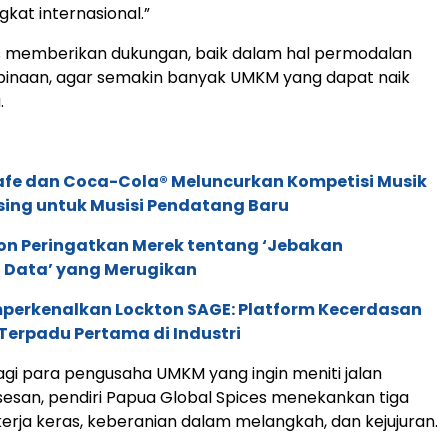
ngkat internasional.”
us memberikan dukungan, baik dalam hal permodalan
naan, agar semakin banyak UMKM yang dapat naik
.
afe dan Coca-Cola® Meluncurkan Kompetisi Musik
sing untuk Musisi Pendatang Baru
ion Peringatkan Merek tentang ‘Jebakan
 Data’ yang Merugikan
perkenalkan Lockton SAGE: Platform Kecerdasan
Terpadu Pertama di Industri
 bagi para pengusaha UMKM yang ingin meniti jalan
esan, pendiri Papua Global Spices menekankan tiga
kerja keras, keberanian dalam melangkah, dan kejujuran.