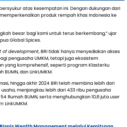
bersyukur atas kesempatan ini. Dengan dukungan dari
sa memperkenalkan produk rempah khas Indonesia ke
angkah besar bagi kami untuk terus berkembang,” ujar
pua Global Spices.
t of development
, BRI tidak hanya menyediakan akses
agi pengusaha UMKM, tetapi juga ekosistem
 yang komprehensif, seperti program Klasterku
ah BUMN, dan LinkUMKM.
asi, hingga akhir 2024 BRI telah membina lebih dari
r usaha, menjangkau lebih dari 433 ribu pengusaha
 54 Rumah BUMN, serta menghubungkan 10,6 juta
user
rm
LinkUMKM.
 Bisnis Wealth Management melalui Kemitraan