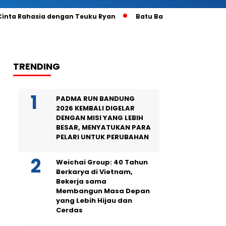
 Cinta Rahasia dengan Teuku Ryan
Batu Bara Masih Mengunt
TRENDING
PADMA RUN BANDUNG
2026 KEMBALI DIGELAR
DENGAN MISI YANG LEBIH
BESAR, MENYATUKAN PARA
PELARI UNTUK PERUBAHAN
Weichai Group: 40 Tahun
Berkarya di Vietnam,
Bekerja sama
Membangun Masa Depan
yang Lebih Hijau dan
Cerdas