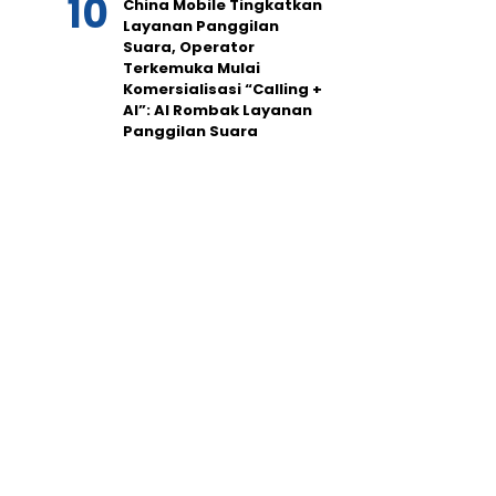
China Mobile Tingkatkan
Layanan Panggilan
Suara, Operator
Terkemuka Mulai
Komersialisasi “Calling +
AI”: AI Rombak Layanan
Panggilan Suara