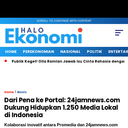
SCROLL TO CONTINUE WITH CONTENT
HOME
PEREKONOMIAN
NASIONAL
POLITIK
ENTERTA
Publik Kaget! Olla Ramlan Jawab Isu Cinta Rahasia dengan Teuku
/
Home
Bisnìs
Dari Pena ke Portal: 24jamnews.com
Dukung Hidupkan 1.250 Media Lokal
di Indonesia
Kolaborasi inovatif antara Promedia dan 24jamnews.com