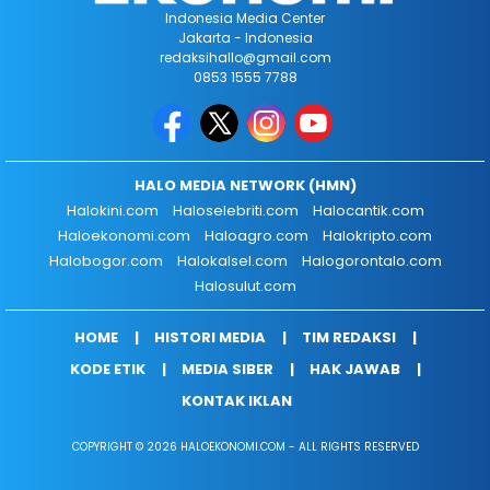
Indonesia Media Center
Jakarta - Indonesia
redaksihallo@gmail.com
0853 1555 7788
HALO MEDIA NETWORK (HMN)
Halokini.com
Haloselebriti.com
Halocantik.com
Haloekonomi.com
Haloagro.com
Halokripto.com
Halobogor.com
Halokalsel.com
Halogorontalo.com
Halosulut.com
HOME
HISTORI MEDIA
TIM REDAKSI
KODE ETIK
MEDIA SIBER
HAK JAWAB
KONTAK IKLAN
COPYRIGHT © 2026 HALOEKONOMI.COM - ALL RIGHTS RESERVED