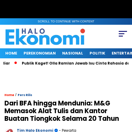
SCROLL TO CONTINUE WITH CONTENT
HOME
PEREKONOMIAN
NASIONAL
POLITIK
ENTERTA
r
Publik Kaget! Olla Ramlan Jawab Isu Cinta Rahasia denga
/
Home
Pers Rilis
Dari BFA hingga Mendunia: M&G
Memasok Alat Tulis dan Kantor
Buatan Tiongkok Selama 20 Tahun
Tim Halo Ekonomi
- Pewarta