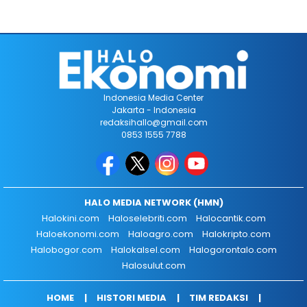
Indonesia Media Center
Jakarta - Indonesia
redaksihallo@gmail.com
0853 1555 7788
HALO MEDIA NETWORK (HMN)
Halokini.com
Haloselebriti.com
Halocantik.com
Haloekonomi.com
Haloagro.com
Halokripto.com
Halobogor.com
Halokalsel.com
Halogorontalo.com
Halosulut.com
HOME
HISTORI MEDIA
TIM REDAKSI