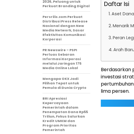
2026, Peluang untuk
Daftar Isi
Perkuat Branding Digital
Aset Dana
Persrilis.com Perkuat
Distribusi Press Release
Menarik M
Nasional dengan New
Media Network, Sasar
Efektivitas Komunikasi
Peran Leg
Korporasi
Arah Baru
PR Newswire – PSPI
Perluas Sebaran
Informasi Korporasi
melalui Jaringan 175
Media Online Lokal
Berdasarkan pe
investasi str
Mengapa OKX Jadi
pertumbuhan e
Pilihan Tepat untuk
Pemula di Dunia Crypto
lima persen.
BRI Apresiasi
Kepercayaan
Pemerintah dalam
Penempatan Dana Rp55
Triliun, Fokus Salurkan
Kredit UMKM dan
Program Prioritas
Pemerintah