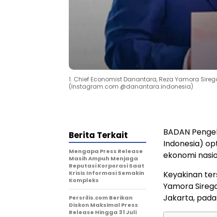
1. Chief Economist Danantara, Reza Yamora Sireg
(Instagram.com @danantara.indonesia)
BADAN Pengel
Berita Terkait
Indonesia) o
Mengapa Press Release
ekonomi nasi
Masih Ampuh Menjaga
Reputasi Korporasi Saat
Krisis Informasi Semakin
Keyakinan ter
Kompleks
Yamora Sirega
Jakarta, pada 
Persrilis.com Berikan
Diskon Maksimal Press
Release Hingga 31 Juli