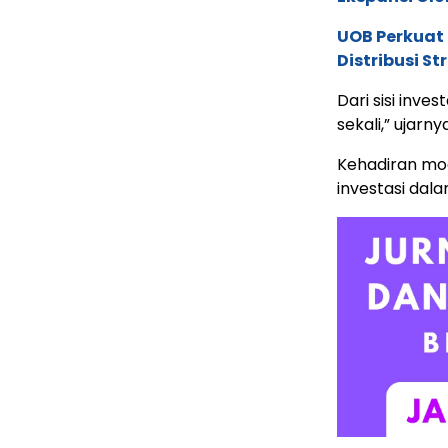
UOB Perkuat
Distribusi St
Dari sisi inve
sekali,” ujarnya
Kehadiran mod
investasi dal