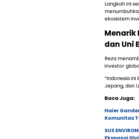
Langkah ini s
menumbuhkan
ekosistem inve
Menarik 
dan Uni 
Reza menamba
investor globa
“Indonesia ini
Jepang, dan Un
Baca Juga:
Haier Ganden
Komunitas T
SUS ENVIRONM
Ekspansi Glo