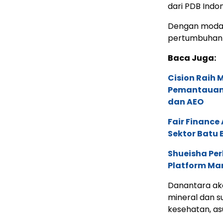
dari PDB Indon
Dengan modal 
pertumbuhan d
Baca Juga:
Cision Raih
Pemantauan d
dan AEO
Fair Financ
Sektor Batu 
Shueisha Pe
Platform Ma
Danantara aka
mineral dan s
kesehatan, asu