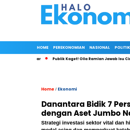
HOME
PEREKONOMIAN
NASIONAL
POLITIK
FC Rp54 Miliar
Publik Kaget! Olla Ramlan Jawab Isu Cinta R
Home
Ekonomi
/
Danantara Bidik 7 Pe
dengan Aset Jumbo N
Strategi investasi sektor vital dan 