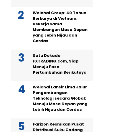
Weichai Group: 40 Tahun
Berkarya di Vietnam,
Bekerja sama
Membangun Masa Depan
yang Lebih Hijau dan
Cerdas
Satu Dekade
FXTRADING.com, Siap
Menuju Fase
Pertumbuhan Berikutnya
Weichai Lansir Lima Jalur
Pengembangan
Teknologi secara Global:
Menuju Masa Depan yang
Lebih Hijau dan Cerdas
Farizon Resmikan Pusat
Distribusi Suku Cadang