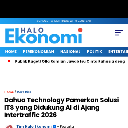
SCROLL TO CONTINUE WITH CONTENT
HOME
PEREKONOMIAN
NASIONAL
POLITIK
ENTERTA
Publik Kaget! Olla Ramlan Jawab Isu Cinta Rahasia dengan T
/
Home
Pers Rilis
Dahua Technology Pamerkan Solusi
ITS yang Didukung AI di Ajang
Intertraffic 2026
Tim Halo Ekonomi
- Pewarta