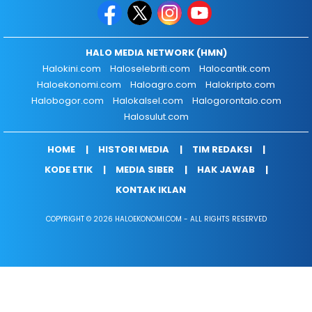
HALO MEDIA NETWORK (HMN)
Halokini.com
Haloselebriti.com
Halocantik.com
Haloekonomi.com
Haloagro.com
Halokripto.com
Halobogor.com
Halokalsel.com
Halogorontalo.com
Halosulut.com
HOME
HISTORI MEDIA
TIM REDAKSI
KODE ETIK
MEDIA SIBER
HAK JAWAB
KONTAK IKLAN
COPYRIGHT © 2026 HALOEKONOMI.COM - ALL RIGHTS RESERVED