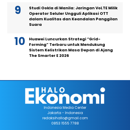
Studi Ookla di Manila: Jaringan VoLTE Milik
Operator Seluler Ungguli Aplikasi OTT
dalam Kualitas dan Keandalan Panggilan
Suara
Huawei Luncurkan Strategi “Grid-
Forming” Terbaru untuk Mendukung
Sistem Kelistrikan Masa Depan di Ajang
The Smarter E 2026
Indonesia Media Center
Jakarta - Indonesia
redaksihallo@gmail.com
0853 1555 7788