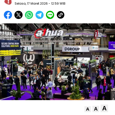
Selasa, 17 Maret 2026
- 12:59 WIB
A
A
A