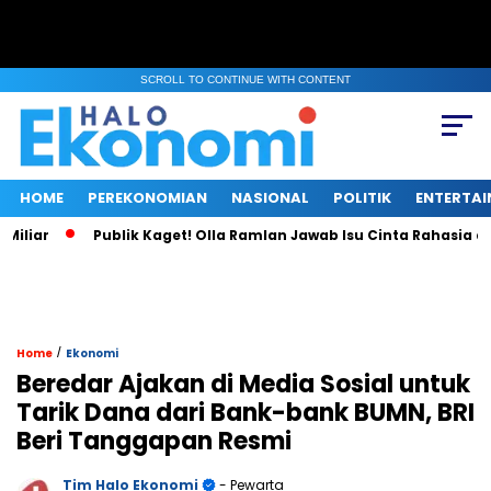
SCROLL TO CONTINUE WITH CONTENT
HOME
PEREKONOMIAN
NASIONAL
POLITIK
ENTERTA
ar
Publik Kaget! Olla Ramlan Jawab Isu Cinta Rahasia denga
/
Home
Ekonomi
Beredar Ajakan di Media Sosial untuk
Tarik Dana dari Bank-bank BUMN, BRI
Beri Tanggapan Resmi
Tim Halo Ekonomi
- Pewarta