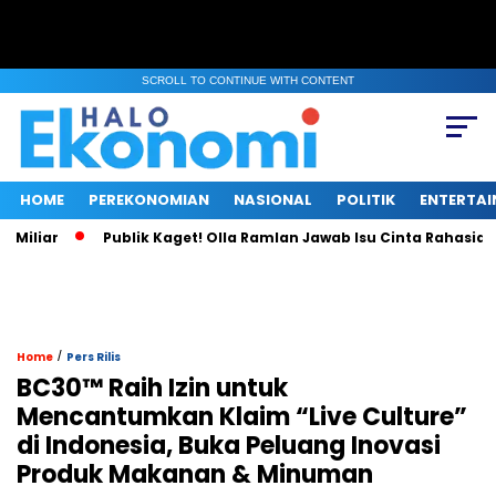
SCROLL TO CONTINUE WITH CONTENT
HOME
PEREKONOMIAN
NASIONAL
POLITIK
ENTERTA
Miliar
Publik Kaget! Olla Ramlan Jawab Isu Cinta Rahasia 
/
Home
Pers Rilis
BC30™ Raih Izin untuk
Mencantumkan Klaim “Live Culture”
di Indonesia, Buka Peluang Inovasi
Produk Makanan & Minuman