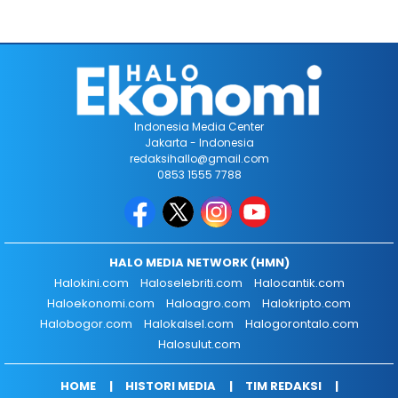
Indonesia Media Center
Jakarta - Indonesia
redaksihallo@gmail.com
0853 1555 7788
HALO MEDIA NETWORK (HMN)
Halokini.com
Haloselebriti.com
Halocantik.com
Haloekonomi.com
Haloagro.com
Halokripto.com
Halobogor.com
Halokalsel.com
Halogorontalo.com
Halosulut.com
HOME
HISTORI MEDIA
TIM REDAKSI