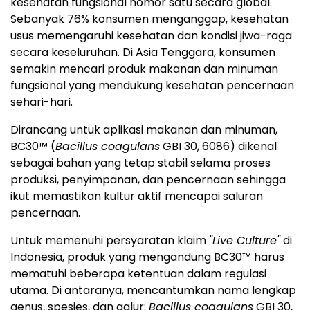
kesehatan fungsional nomor satu secara global.
Sebanyak 76% konsumen menganggap, kesehatan
usus memengaruhi kesehatan dan kondisi jiwa-raga
secara keseluruhan. Di Asia Tenggara, konsumen
semakin mencari produk makanan dan minuman
fungsional yang mendukung kesehatan pencernaan
sehari-hari.
Dirancang untuk aplikasi makanan dan minuman,
BC30™ (
Bacillus coagulans
GBI 30, 6086) dikenal
sebagai bahan yang tetap stabil selama proses
produksi, penyimpanan, dan pencernaan sehingga
ikut memastikan kultur aktif mencapai saluran
pencernaan.
Untuk memenuhi persyaratan klaim
"Live Culture"
di
Indonesia, produk yang mengandung BC30™ harus
mematuhi beberapa ketentuan dalam regulasi
utama. Di antaranya, mencantumkan nama lengkap
genus, spesies, dan galur:
Bacillus coagulans
GBI 30,