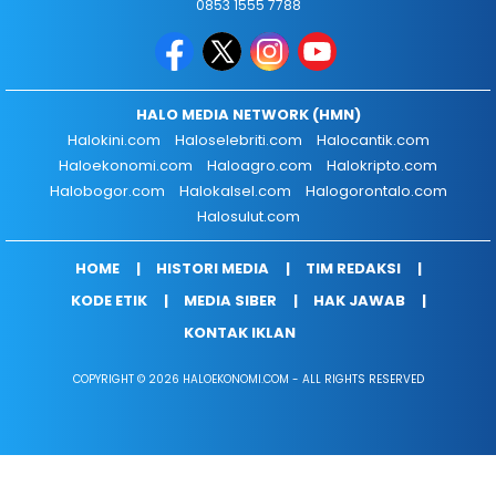
0853 1555 7788
HALO MEDIA NETWORK (HMN)
Halokini.com
Haloselebriti.com
Halocantik.com
Haloekonomi.com
Haloagro.com
Halokripto.com
Halobogor.com
Halokalsel.com
Halogorontalo.com
Halosulut.com
HOME
HISTORI MEDIA
TIM REDAKSI
KODE ETIK
MEDIA SIBER
HAK JAWAB
KONTAK IKLAN
COPYRIGHT © 2026 HALOEKONOMI.COM - ALL RIGHTS RESERVED