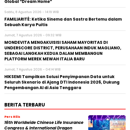
Global “Dream Home”
Sabtu, 8 Agustus 2026 - 14:19 WIB
FAMILIARITÉ: Ketika Sinema dan Sastra Bertemu dalam
Sebuah Karya Puitis
Jumat, 7 Agustus 2026 - 09:32 WIB
MONDEVITA MENGAKUISISI SAHAM MAYORITAS DI
UNDERSCORE DISTRICT, PERUSAHAAN INDUK MAGLIANO,
SEBAGAI LANGKAH KEDUA DALAM MEMBANGUN
PLATFORM MEREK MEWAH ITALIA BARU
Jumat, 7 Agustus 2026 - 04:14 WIB
HIKSEMI Tampilkan Solusi Penyimpanan Data untuk
Seluruh Skenario di Ajang DTI Indonesia 2026, Dukung
Pengembangan AI di Asia Tenggara
BERITA TERBARU
Pers Rilis
16th Worldwide Chinese Life Insurance
Congress & International Dragon