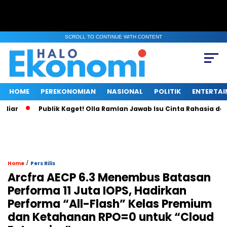
SCROLL TO CONTINUE WITH CONTENT
HOME
PEREKONOMIAN
NASIONAL
POLITIK
ENTERTA
ar
Publik Kaget! Olla Ramlan Jawab Isu Cinta Rahasia denga
/
Home
Pers Rilis
Arcfra AECP 6.3 Menembus Batasan
Performa 11 Juta IOPS, Hadirkan
Performa “All-Flash” Kelas Premium
dan Ketahanan RPO=0 untuk “Cloud