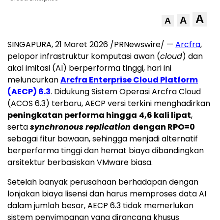
A
A
A
SINGAPURA, 21 Maret 2026 /PRNewswire/ —
Arcfra
,
pelopor infrastruktur komputasi awan (
cloud
) dan
akal imitasi (AI) berperforma tinggi, hari ini
meluncurkan
Arcfra Enterprise Cloud Platform
(AECP) 6.3
. Didukung Sistem Operasi Arcfra Cloud
(ACOS 6.3) terbaru, AECP versi terkini menghadirkan
peningkatan performa hingga
4,6 kali lipat
,
serta
synchronous replication
dengan RPO=0
sebagai fitur bawaan, sehingga menjadi alternatif
berperforma tinggi dan hemat biaya dibandingkan
arsitektur berbasiskan VMware biasa.
Setelah banyak perusahaan berhadapan dengan
lonjakan biaya lisensi dan harus memproses data AI
dalam jumlah besar, AECP 6.3 tidak memerlukan
sistem penyimpanan yang dirancang khusus