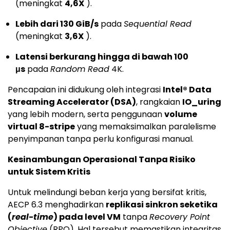
(meningkat
4,6X
).
Lebih dari 130 GiB/s
pada
Sequential Read
(meningkat
3,6X
).
Latensi berkurang hingga di bawah 100
μs
pada
Random Read
4K.
Pencapaian ini didukung oleh integrasi
Intel® Data
Streaming Accelerator (DSA)
, rangkaian
IO_uring
yang lebih modern, serta penggunaan
volume
virtual 8-stripe
yang memaksimalkan paralelisme
penyimpanan tanpa perlu konfigurasi manual.
Kesinambungan Operasional Tanpa Risiko
untuk Sistem Kritis
Untuk melindungi beban kerja yang bersifat kritis,
AECP 6.3 menghadirkan
replikasi sinkron seketika
(
real-time
) pada level VM
tanpa
Recovery Point
Objective
(RPO). Hal tersebut memastikan integritas