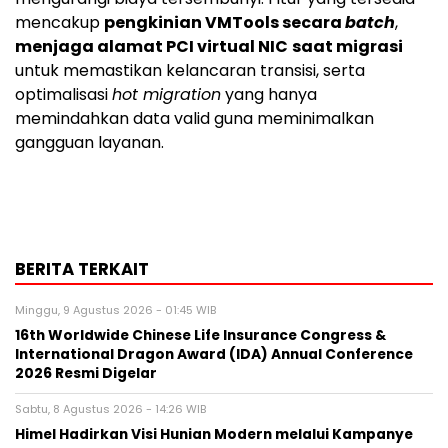
mencakup
pengkinian VMTools secara
batch
,
menjaga alamat PCI virtual NIC
saat migrasi
untuk memastikan kelancaran transisi, serta
optimalisasi
hot migration
yang hanya
memindahkan data valid guna meminimalkan
gangguan layanan.
BERITA TERKAIT
Minggu, 9 Agustus 2026 - 01:45 WIB
16th Worldwide Chinese Life Insurance Congress &
International Dragon Award (IDA) Annual Conference
2026 Resmi Digelar
Sabtu, 8 Agustus 2026 - 14:26 WIB
Himel Hadirkan Visi Hunian Modern melalui Kampanye