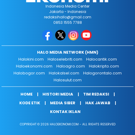
Indonesia Media Center
Jakarta - Indonesia
redaksihallo@gmail.com
0853 1555 7788
HALO MEDIA NETWORK (HMN)
Halokini.com
Haloselebriti.com
Halocantik.com
Haloekonomi.com
Haloagro.com
Halokripto.com
Halobogor.com
Halokalsel.com
Halogorontalo.com
Halosulut.com
HOME
HISTORI MEDIA
TIM REDAKSI
KODE ETIK
MEDIA SIBER
HAK JAWAB
KONTAK IKLAN
COPYRIGHT © 2026 HALOEKONOMI.COM - ALL RIGHTS RESERVED