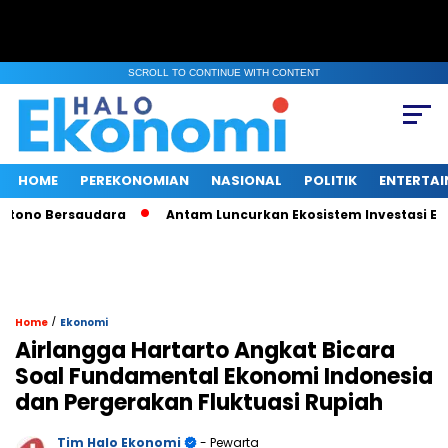
SCROLL TO CONTINUE WITH CONTENT
HOME
PEREKONOMIAN
NASIONAL
POLITIK
ENTERTA
o Bersaudara
Antam Luncurkan Ekosistem Investasi Emas Dig
/
Home
Ekonomi
Airlangga Hartarto Angkat Bicara
Soal Fundamental Ekonomi Indonesia
dan Pergerakan Fluktuasi Rupiah
Tim Halo Ekonomi
- Pewarta