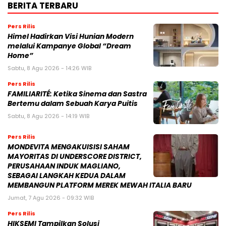
BERITA TERBARU
Pers Rilis
Himel Hadirkan Visi Hunian Modern
melalui Kampanye Global “Dream
Home”
Sabtu, 8 Agu 2026 - 14:26 WIB
Pers Rilis
FAMILIARITÉ: Ketika Sinema dan Sastra
Bertemu dalam Sebuah Karya Puitis
Sabtu, 8 Agu 2026 - 14:19 WIB
Pers Rilis
MONDEVITA MENGAKUISISI SAHAM
MAYORITAS DI UNDERSCORE DISTRICT,
PERUSAHAAN INDUK MAGLIANO,
SEBAGAI LANGKAH KEDUA DALAM
MEMBANGUN PLATFORM MEREK MEWAH ITALIA BARU
Jumat, 7 Agu 2026 - 09:32 WIB
Pers Rilis
HIKSEMI Tampilkan Solusi